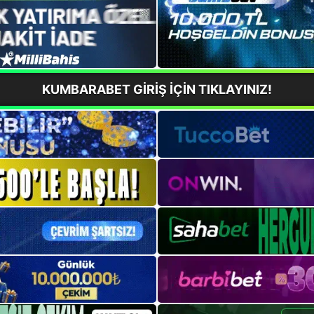
KUMBARABET GİRİŞ İÇİN TIKLAYINIZ!