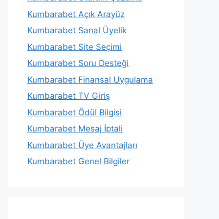
Kumbarabet Açık Arayüz
Kumbarabet Sanal Üyelik
Kumbarabet Site Seçimi
Kumbarabet Soru Desteği
Kumbarabet Finansal Uygulama
Kumbarabet TV Giriş
Kumbarabet Ödül Bilgisi
Kumbarabet Mesaj İptali
Kumbarabet Üye Avantajları
Kumbarabet Genel Bilgiler