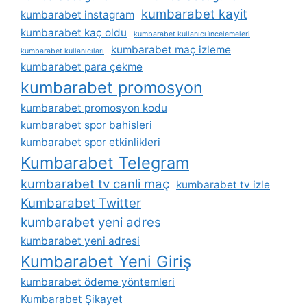
kumbarabet kayit
kumbarabet instagram
kumbarabet kaç oldu
kumbarabet kullanıcı i̇ncelemeleri
kumbarabet maç izleme
kumbarabet kullanıcıları
kumbarabet para çekme
kumbarabet promosyon
kumbarabet promosyon kodu
kumbarabet spor bahisleri
kumbarabet spor etkinlikleri
Kumbarabet Telegram
kumbarabet tv canli maç
kumbarabet tv izle
Kumbarabet Twitter
kumbarabet yeni adres
kumbarabet yeni adresi
Kumbarabet Yeni Giriş
kumbarabet ödeme yöntemleri
Kumbarabet Şikayet