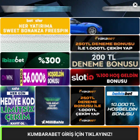
×
KUMBARABET GİRİŞ İÇİN TIKLAYINIZ!