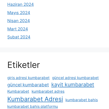
Haziran 2024
Mayıs 2024
Nisan 2024
Mart 2024
Şubat 2024
Etiketler
giris adresi kumbarabet
güncel adresi kumbarabet
kayit kumbarabet
güncel kumbarabet
Kumbarabet
kumbarabet adres
Kumbarabet Adresi
kumbarabet bahis
kumbarabet bahis platformu