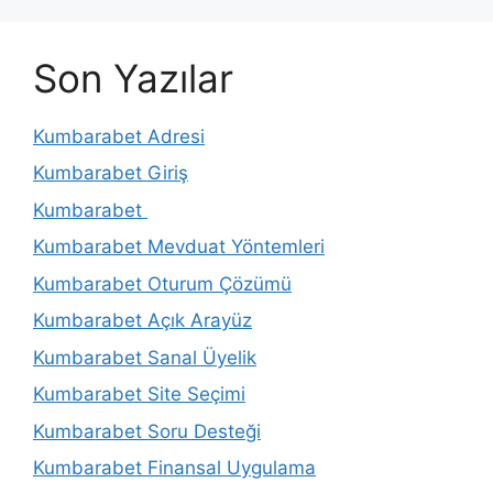
Son Yazılar
Kumbarabet Adresi
Kumbarabet Giriş
Kumbarabet
Kumbarabet Mevduat Yöntemleri
Kumbarabet Oturum Çözümü
Kumbarabet Açık Arayüz
Kumbarabet Sanal Üyelik
Kumbarabet Site Seçimi
Kumbarabet Soru Desteği
Kumbarabet Finansal Uygulama