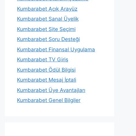
Kumbarabet Açık Arayüz
Kumbarabet Sanal Üyelik
Kumbarabet Site Seçimi
Kumbarabet Soru Desteği
Kumbarabet Finansal Uygulama
Kumbarabet TV Giriş
Kumbarabet Ödül Bilgisi
Kumbarabet Mesaj İptali
Kumbarabet Üye Avantajları
Kumbarabet Genel Bilgiler