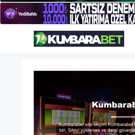
İçeriğe
atla