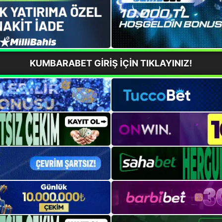
KUMBARABET GİRİŞ İÇİN TIKLAYINIZ!