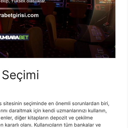
 Seçimi
sitesinin seçiminde en önemli sorunlardan biri,
ını daraltmak için kendi uzmanlarınızı kullanın,
denler, diğer kitapların depozit ve çekilme
en kararlı olanı. Kullanıcıların tüm bankalar ve