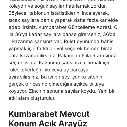
kolaydır ve soğuk sayılar hatırlamak zordur.
Böylece, tablonun istatistiklerini inceleyerek,
sıcak sayılara bahis yaparak daha fazla kar elde
edebilirsiniz. Kumbarabet Güncelleme Adresi. O
ila 36’ya kadar sayılara bahse girerseniz, 36’da
1 kazanma şansınız var. Rulet oyununda bahis
yapmak için farklı bir yol seçerek hemen biraz
para kazanabilirsiniz. Rakamları 5 ila 9 arasında
seçmelisiniz. Kazanma şansınızı artırmak için
rulet tekerleğini iki veya üç parçaya
ayırabilirsiniz. Bu iyi bir şey, çünkü sitenin
gerçek bir casino olmadığını açıkça ortaya
koyuyor. Zincirin sonuna sayılar koydu. Yeni bir
etki alanı oluşturulur.
Kumbarabet Mevcut
Konum Açık Arayüz