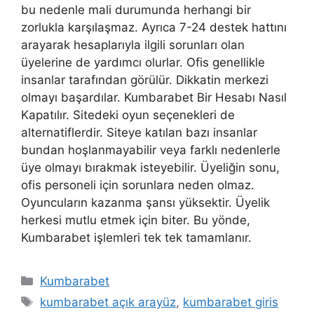
bu nedenle mali durumunda herhangi bir
zorlukla karşılaşmaz. Ayrıca 7-24 destek hattını
arayarak hesaplarıyla ilgili sorunları olan
üyelerine de yardımcı olurlar. Ofis genellikle
insanlar tarafından görülür. Dikkatin merkezi
olmayı başardılar. Kumbarabet Bir Hesabı Nasıl
Kapatılır. Sitedeki oyun seçenekleri de
alternatiflerdir. Siteye katılan bazı insanlar
bundan hoşlanmayabilir veya farklı nedenlerle
üye olmayı bırakmak isteyebilir. Üyeliğin sonu,
ofis personeli için sorunlara neden olmaz.
Oyuncuların kazanma şansı yüksektir. Üyelik
herkesi mutlu etmek için biter. Bu yönde,
Kumbarabet işlemleri tek tek tamamlanır.
Kategoriler
Kumbarabet
Etiketler
kumbarabet açık arayüz
,
kumbarabet giris