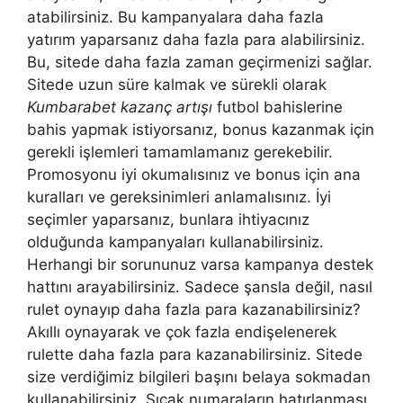
atabilirsiniz. Bu kampanyalara daha fazla
yatırım yaparsanız daha fazla para alabilirsiniz.
Bu, sitede daha fazla zaman geçirmenizi sağlar.
Sitede uzun süre kalmak ve sürekli olarak
Kumbarabet kazanç artışı
futbol bahislerine
bahis yapmak istiyorsanız, bonus kazanmak için
gerekli işlemleri tamamlamanız gerekebilir.
Promosyonu iyi okumalısınız ve bonus için ana
kuralları ve gereksinimleri anlamalısınız. İyi
seçimler yaparsanız, bunlara ihtiyacınız
olduğunda kampanyaları kullanabilirsiniz.
Herhangi bir sorununuz varsa kampanya destek
hattını arayabilirsiniz. Sadece şansla değil, nasıl
rulet oynayıp daha fazla para kazanabilirsiniz?
Akıllı oynayarak ve çok fazla endişelenerek
rulette daha fazla para kazanabilirsiniz. Sitede
size verdiğimiz bilgileri başını belaya sokmadan
kullanabilirsiniz. Sıcak numaraların hatırlanması