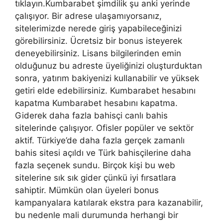
tıklayın.Kumbarabet şimdilik şu anki yerinde
çalışıyor. Bir adrese ulaşamıyorsanız,
sitelerimizde nerede giriş yapabileceğinizi
görebilirsiniz. Ücretsiz bir bonus isteyerek
deneyebilirsiniz. Lisans bilgilerinden emin
olduğunuz bu adreste üyeliğinizi oluşturduktan
sonra, yatırım bakiyenizi kullanabilir ve yüksek
getiri elde edebilirsiniz. Kumbarabet hesabını
kapatma Kumbarabet hesabını kapatma.
Giderek daha fazla bahisçi canlı bahis
sitelerinde çalışıyor. Ofisler popüler ve sektör
aktif. Türkiye’de daha fazla gerçek zamanlı
bahis sitesi açıldı ve Türk bahisçilerine daha
fazla seçenek sundu. Birçok kişi bu web
sitelerine sık sık gider çünkü iyi fırsatlara
sahiptir. Mümkün olan üyeleri bonus
kampanyalara katılarak ekstra para kazanabilir,
bu nedenle mali durumunda herhangi bir