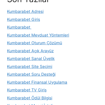
Kumbarabet Adresi
Kumbarabet Giriş
Kumbarabet
Kumbarabet Mevduat Yöntemleri
Kumbarabet Oturum Çözümü
Kumbarabet Açık Arayüz
Kumbarabet Sanal Üyelik
Kumbarabet Site Seçimi
Kumbarabet Soru Desteği
Kumbarabet Finansal Uygulama
Kumbarabet TV Giriş
Kumbarabet Ödül Bilgisi