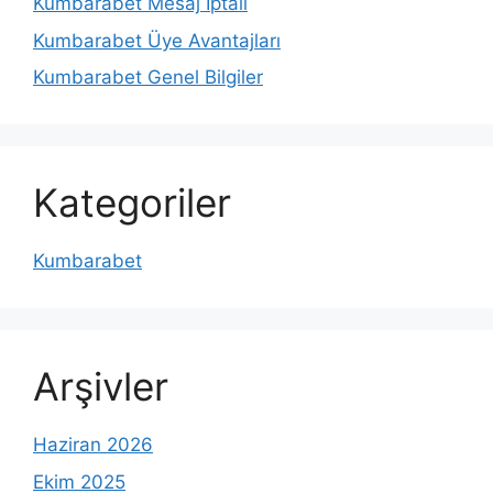
Kumbarabet Mesaj İptali
Kumbarabet Üye Avantajları
Kumbarabet Genel Bilgiler
Kategoriler
Kumbarabet
Arşivler
Haziran 2026
Ekim 2025