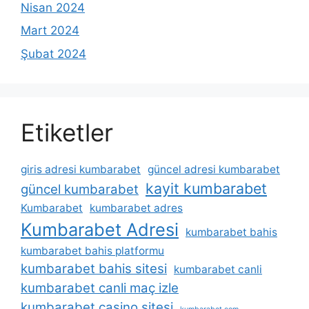
Nisan 2024
Mart 2024
Şubat 2024
Etiketler
giris adresi kumbarabet
güncel adresi kumbarabet
kayit kumbarabet
güncel kumbarabet
Kumbarabet
kumbarabet adres
Kumbarabet Adresi
kumbarabet bahis
kumbarabet bahis platformu
kumbarabet bahis sitesi
kumbarabet canli
kumbarabet canli maç izle
kumbarabet casino sitesi