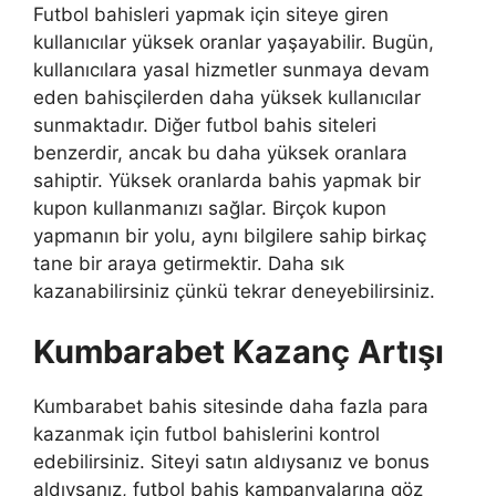
Futbol bahisleri yapmak için siteye giren
kullanıcılar yüksek oranlar yaşayabilir. Bugün,
kullanıcılara yasal hizmetler sunmaya devam
eden bahisçilerden daha yüksek kullanıcılar
sunmaktadır. Diğer futbol bahis siteleri
benzerdir, ancak bu daha yüksek oranlara
sahiptir. Yüksek oranlarda bahis yapmak bir
kupon kullanmanızı sağlar. Birçok kupon
yapmanın bir yolu, aynı bilgilere sahip birkaç
tane bir araya getirmektir. Daha sık
kazanabilirsiniz çünkü tekrar deneyebilirsiniz.
Kumbarabet Kazanç Artışı
Kumbarabet bahis sitesinde daha fazla para
kazanmak için futbol bahislerini kontrol
edebilirsiniz. Siteyi satın aldıysanız ve bonus
aldıysanız, futbol bahis kampanyalarına göz