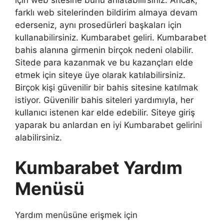
için web sitesine bunu anlatabilirsiniz. Ancak,
farklı web sitelerinden bildirim almaya devam
ederseniz, aynı prosedürleri başkaları için
kullanabilirsiniz. Kumbarabet geliri. Kumbarabet
bahis alanına girmenin birçok nedeni olabilir.
Sitede para kazanmak ve bu kazançları elde
etmek için siteye üye olarak katılabilirsiniz.
Birçok kişi güvenilir bir bahis sitesine katılmak
istiyor. Güvenilir bahis siteleri yardımıyla, her
kullanıcı istenen kar elde edebilir. Siteye giriş
yaparak bu anlardan en iyi Kumbarabet gelirini
alabilirsiniz.
Kumbarabet Yardım
Menüsü
Yardım menüsüne erişmek için