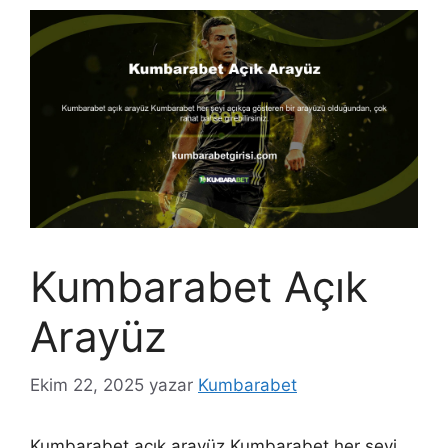
Kumbarabet Açık
Arayüz
Ekim 22, 2025
yazar
Kumbarabet
Kumbarabet açık arayüz Kumbarabet her şeyi