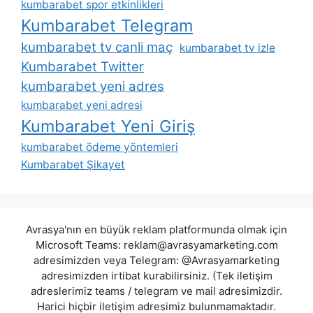
kumbarabet spor etkinlikleri
Kumbarabet Telegram
kumbarabet tv canli maç
kumbarabet tv izle
Kumbarabet Twitter
kumbarabet yeni adres
kumbarabet yeni adresi
Kumbarabet Yeni Giriş
kumbarabet ödeme yöntemleri
Kumbarabet Şikayet
Avrasya'nın en büyük reklam platformunda olmak için
Microsoft Teams:
reklam@avrasyamarketing.com
adresimizden veya Telegram: @Avrasyamarketing
adresimizden irtibat kurabilirsiniz. (Tek iletişim
adreslerimiz teams / telegram ve mail adresimizdir.
Harici hiçbir iletişim adresimiz bulunmamaktadır.