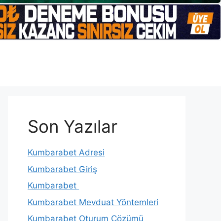
Son Yazılar
Kumbarabet Adresi
Kumbarabet Giriş
Kumbarabet
Kumbarabet Mevduat Yöntemleri
Kumbarabet Oturum Çözümü