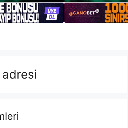
 adresi
leri