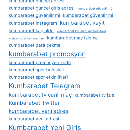
kumbarabet güncel adresi
kumbarabet güncel giriş adresi
kumbarabet güvenilirliği
kumbarabet güvenilir mi
kumbarabet güvenlir mi
kumbarabet kayit
kumbarabet instagram
kumbarabet kaç oldu
kumbarabet kullanıcı i̇ncelemeleri
kumbarabet maç izleme
kumbarabet kullanıcıları
kumbarabet para çekme
kumbarabet promosyon
kumbarabet promosyon kodu
kumbarabet spor bahisleri
kumbarabet spor etkinlikleri
Kumbarabet Telegram
kumbarabet tv canli maç
kumbarabet tv izle
Kumbarabet Twitter
kumbarabet yeni adres
kumbarabet yeni adresi
Kumbarabet Yeni Giriş