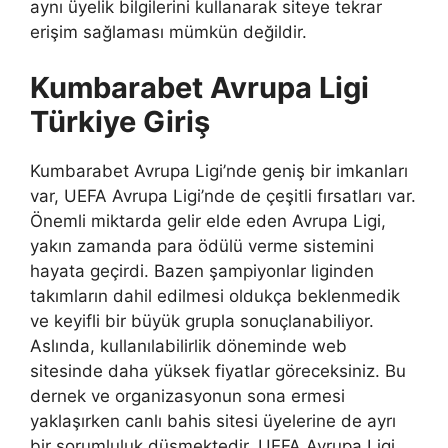
aynı üyelik bilgilerini kullanarak siteye tekrar
erişim sağlaması mümkün değildir.
Kumbarabet Avrupa Ligi
Türkiye Giriş
Kumbarabet Avrupa Ligi’nde geniş bir imkanları
var, UEFA Avrupa Ligi’nde de çeşitli fırsatları var.
Önemli miktarda gelir elde eden Avrupa Ligi,
yakın zamanda para ödülü verme sistemini
hayata geçirdi. Bazen şampiyonlar liginden
takımların dahil edilmesi oldukça beklenmedik
ve keyifli bir büyük grupla sonuçlanabiliyor.
Aslında, kullanılabilirlik döneminde web
sitesinde daha yüksek fiyatlar göreceksiniz. Bu
dernek ve organizasyonun sona ermesi
yaklaşırken canlı bahis sitesi üyelerine de ayrı
bir sorumluluk düşmektedir. UEFA Avrupa Ligi