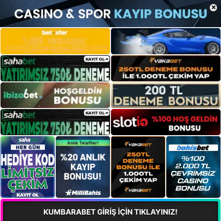
×
KUMBARABET GİRİŞ İÇİN TIKLAYINIZ!