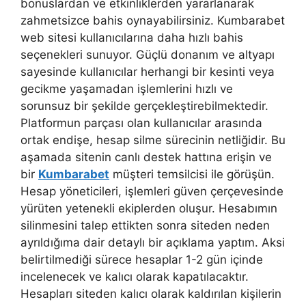
bonuslardan ve etkinliklerden yararlanarak
zahmetsizce bahis oynayabilirsiniz. Kumbarabet
web sitesi kullanıcılarına daha hızlı bahis
seçenekleri sunuyor. Güçlü donanım ve altyapı
sayesinde kullanıcılar herhangi bir kesinti veya
gecikme yaşamadan işlemlerini hızlı ve
sorunsuz bir şekilde gerçekleştirebilmektedir.
Platformun parçası olan kullanıcılar arasında
ortak endişe, hesap silme sürecinin netliğidir. Bu
aşamada sitenin canlı destek hattına erişin ve
bir
Kumbarabet
müşteri temsilcisi ile görüşün.
Hesap yöneticileri, işlemleri güven çerçevesinde
yürüten yetenekli ekiplerden oluşur. Hesabımın
silinmesini talep ettikten sonra siteden neden
ayrıldığıma dair detaylı bir açıklama yaptım. Aksi
belirtilmediği sürece hesaplar 1-2 gün içinde
incelenecek ve kalıcı olarak kapatılacaktır.
Hesapları siteden kalıcı olarak kaldırılan kişilerin