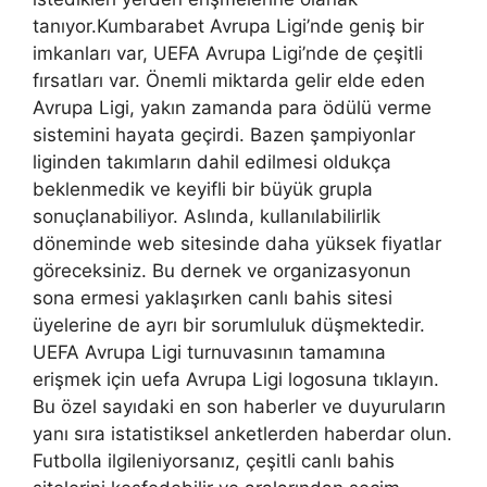
tanıyor.Kumbarabet Avrupa Ligi’nde geniş bir
imkanları var, UEFA Avrupa Ligi’nde de çeşitli
fırsatları var. Önemli miktarda gelir elde eden
Avrupa Ligi, yakın zamanda para ödülü verme
sistemini hayata geçirdi. Bazen şampiyonlar
liginden takımların dahil edilmesi oldukça
beklenmedik ve keyifli bir büyük grupla
sonuçlanabiliyor. Aslında, kullanılabilirlik
döneminde web sitesinde daha yüksek fiyatlar
göreceksiniz. Bu dernek ve organizasyonun
sona ermesi yaklaşırken canlı bahis sitesi
üyelerine de ayrı bir sorumluluk düşmektedir.
UEFA Avrupa Ligi turnuvasının tamamına
erişmek için uefa Avrupa Ligi logosuna tıklayın.
Bu özel sayıdaki en son haberler ve duyuruların
yanı sıra istatistiksel anketlerden haberdar olun.
Futbolla ilgileniyorsanız, çeşitli canlı bahis