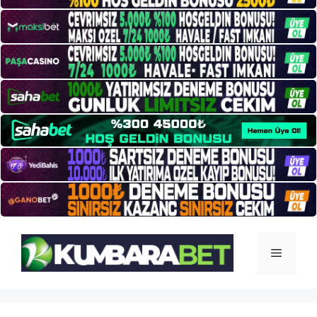
İçeriğe
atla
Menü