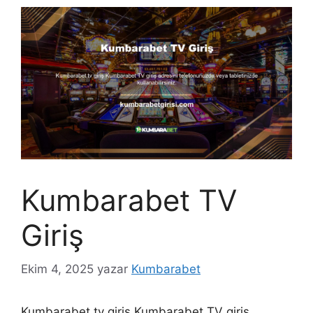
Kumbarabet TV
Giriş
Ekim 4, 2025
yazar
Kumbarabet
Kumbarabet tv giriş Kumbarabet TV giriş