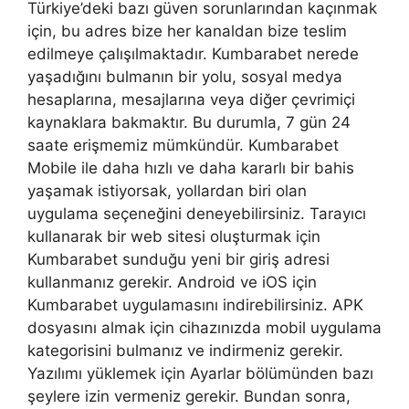
Türkiye’deki bazı güven sorunlarından kaçınmak
için, bu adres bize her kanaldan bize teslim
edilmeye çalışılmaktadır. Kumbarabet nerede
yaşadığını bulmanın bir yolu, sosyal medya
hesaplarına, mesajlarına veya diğer çevrimiçi
kaynaklara bakmaktır. Bu durumla, 7 gün 24
saate erişmemiz mümkündür. Kumbarabet
Mobile ile daha hızlı ve daha kararlı bir bahis
yaşamak istiyorsak, yollardan biri olan
uygulama seçeneğini deneyebilirsiniz. Tarayıcı
kullanarak bir web sitesi oluşturmak için
Kumbarabet sunduğu yeni bir giriş adresi
kullanmanız gerekir. Android ve iOS için
Kumbarabet uygulamasını indirebilirsiniz. APK
dosyasını almak için cihazınızda mobil uygulama
kategorisini bulmanız ve indirmeniz gerekir.
Yazılımı yüklemek için Ayarlar bölümünden bazı
şeylere izin vermeniz gerekir. Bundan sonra,