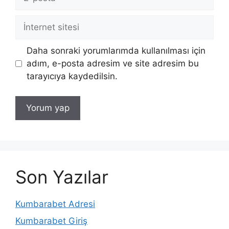
posta
İnternet
sitesi
Daha sonraki yorumlarımda kullanılması için
adım, e-posta adresim ve site adresim bu
tarayıcıya kaydedilsin.
Son Yazılar
Kumbarabet Adresi
Kumbarabet Giriş