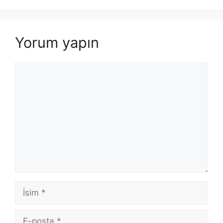
Yorum yapın
Yorum
İsim
E-