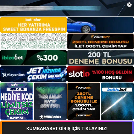
×
KUMBARABET GİRİŞ İÇİN TIKLAYINIZ!