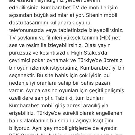
adresinden ayrıldığınız yerden devam
edebilirsiniz. Kumbarabet TV de mobil erişim
açısından büyük adımlar atıyor. Sitenin mobil
dostu tasarımını kullanarak oyunu
telefonunuzda veya tabletinizde izleyebilirsiniz.
TV şovlarını ve filmleri yüksek tanımlı (HD) net
ses ve resim ile izleyebilirsiniz. Olası yayın
pürüzsüz ve kesintisizdir. High Stakes’da
çevrimiçi poker oynamak ve Türkiye’de ücretsiz
bir oyun izlemek istiyorsanız, Kumbarabet iyi bir
seçenektir. Bu site bahis için çok iyidir, bu
nedenle iyi oranlara sahip bir bahis pazarı
vardır. Ayrıca casino oyunları için çeşitli gelişmiş
özelliklere sahiptir. Tabii ki, tüm bunları
Kumbarabet mobil giriş adresi aracılığıyla
erişebiliriz. Türkiye’de sürekli olarak engellenen
bahis alanlarının bu sorunu aşırıya kaçtığını
biliyoruz. Aynı şey mobil girişlerde de aynıdır.