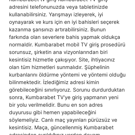
adresini telefonunuzda veya tabletinizde
kullanabilirsiniz. Yarışmayı izleyerek, iyi
oynayarak ve kurs için en iyi bahisleri seçerek
kazanma şansınızı artırabilirsiniz. Bunun
farkında olan severlere bahis yapmak oldukça
normaldir. Kumbarabet mobil TV giriş prosedürü
sorunsuz, şirketin ana vizyonlarından biri
kesintisiz hizmetle çakışıyor. Site, ihtiyacınız
olan tüm hizmetleri sunmalıdır. Şüphelinin
kurbanlarını öldürme yöntemi ve yöntemi olduğu
bilinmektedir. İzlediğimiz adresi kimin
görebileceğini sınırlıyoruz. Sorunu durdurduktan
sonra, Kumbarabet TV’ye giriş yapmanın yeni
bir yolu verilmelidir. Bunu en son adres
duyurusu gibi hemen yapabileceğini
söylemeliyiz. Canlı maç yayınları pürüzsüz ve
kesintisiz. Maça, güncellenmiş Kumbarabet