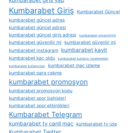
kumbarabet giris yap
Kumbarabet Giriş
Kumbarabet Güncel
kumbarabet güncel adres
kumbarabet güncel adresi
kumbarabet güncel giriş adresi
kumbarabet güvenilirliği
kumbarabet güvenilir mi
kumbarabet güvenlir mi
kumbarabet kayit
kumbarabet instagram
kumbarabet kaç oldu
kumbarabet kullanıcı i̇ncelemeleri
kumbarabet maç izleme
kumbarabet kullanıcıları
kumbarabet para çekme
kumbarabet promosyon
kumbarabet promosyon kodu
kumbarabet spor bahisleri
kumbarabet spor etkinlikleri
Kumbarabet Telegram
kumbarabet tv canli maç
kumbarabet tv izle
Kumbarabet Twitter