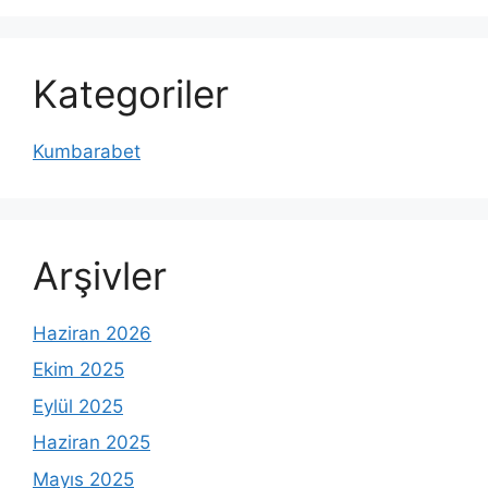
Kategoriler
Kumbarabet
Arşivler
Haziran 2026
Ekim 2025
Eylül 2025
Haziran 2025
Mayıs 2025