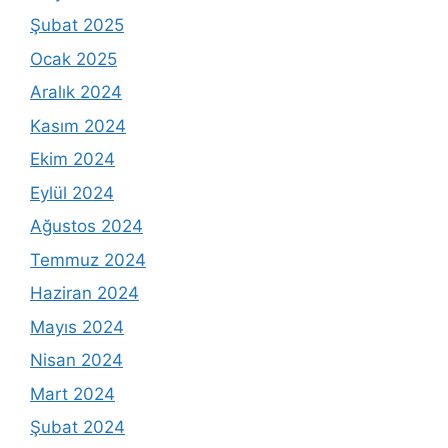
Şubat 2025
Ocak 2025
Aralık 2024
Kasım 2024
Ekim 2024
Eylül 2024
Ağustos 2024
Temmuz 2024
Haziran 2024
Mayıs 2024
Nisan 2024
Mart 2024
Şubat 2024