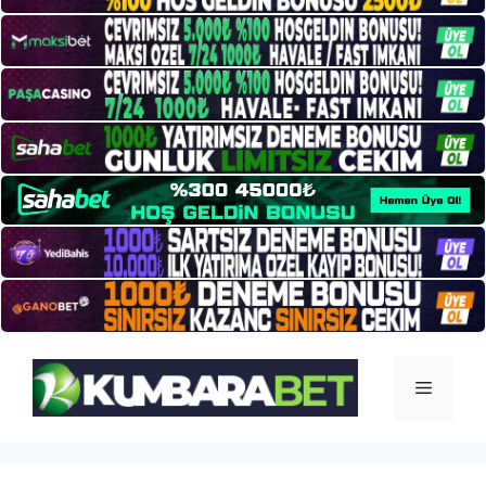
İçeriğe
atla
Menü