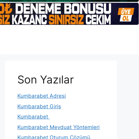
Son Yazılar
Kumbarabet Adresi
Kumbarabet Giriş
Kumbarabet
Kumbarabet Mevduat Yöntemleri
Kumbarabet Oturum Çözümü