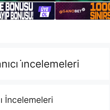
ıcı i̇ncelemeleri
 İncelemeleri