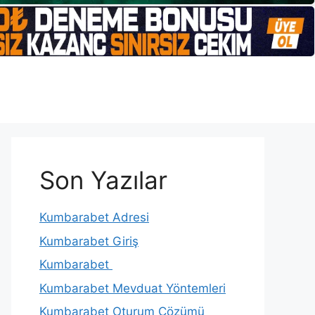
Son Yazılar
Kumbarabet Adresi
Kumbarabet Giriş
Kumbarabet
Kumbarabet Mevduat Yöntemleri
Kumbarabet Oturum Çözümü