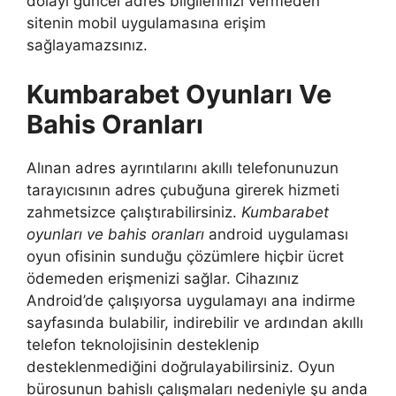
dolayı güncel adres bilgilerinizi vermeden
sitenin mobil uygulamasına erişim
sağlayamazsınız.
Kumbarabet Oyunları Ve
Bahis Oranları
Alınan adres ayrıntılarını akıllı telefonunuzun
tarayıcısının adres çubuğuna girerek hizmeti
zahmetsizce çalıştırabilirsiniz.
Kumbarabet
oyunları ve bahis oranları
android uygulaması
oyun ofisinin sunduğu çözümlere hiçbir ücret
ödemeden erişmenizi sağlar. Cihazınız
Android’de çalışıyorsa uygulamayı ana indirme
sayfasında bulabilir, indirebilir ve ardından akıllı
telefon teknolojisinin desteklenip
desteklenmediğini doğrulayabilirsiniz. Oyun
bürosunun bahislı çalışmaları nedeniyle şu anda