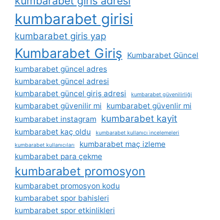
kumbarabet giris adresi
kumbarabet girisi
kumbarabet giris yap
Kumbarabet Giriş
Kumbarabet Güncel
kumbarabet güncel adres
kumbarabet güncel adresi
kumbarabet güncel giriş adresi
kumbarabet güvenilirliği
kumbarabet güvenilir mi
kumbarabet güvenlir mi
kumbarabet kayit
kumbarabet instagram
kumbarabet kaç oldu
kumbarabet kullanıcı i̇ncelemeleri
kumbarabet maç izleme
kumbarabet kullanıcıları
kumbarabet para çekme
kumbarabet promosyon
kumbarabet promosyon kodu
kumbarabet spor bahisleri
kumbarabet spor etkinlikleri