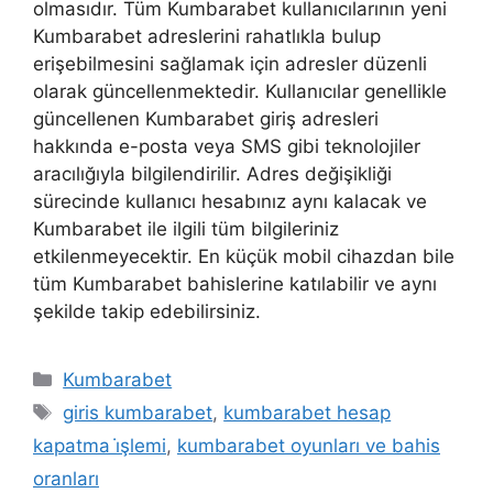
olmasıdır. Tüm Kumbarabet kullanıcılarının yeni
Kumbarabet adreslerini rahatlıkla bulup
erişebilmesini sağlamak için adresler düzenli
olarak güncellenmektedir. Kullanıcılar genellikle
güncellenen Kumbarabet giriş adresleri
hakkında e-posta veya SMS gibi teknolojiler
aracılığıyla bilgilendirilir. Adres değişikliği
sürecinde kullanıcı hesabınız aynı kalacak ve
Kumbarabet ile ilgili tüm bilgileriniz
etkilenmeyecektir. En küçük mobil cihazdan bile
tüm Kumbarabet bahislerine katılabilir ve aynı
şekilde takip edebilirsiniz.
Kategoriler
Kumbarabet
Etiketler
giris kumbarabet
,
kumbarabet hesap
kapatma i̇şlemi
,
kumbarabet oyunları ve bahis
oranları