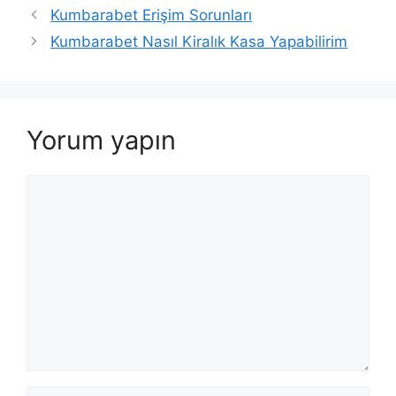
Kumbarabet Erişim Sorunları
Kumbarabet Nasıl Kiralık Kasa Yapabilirim
Yorum yapın
Yorum
İsim