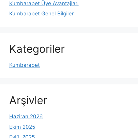
Kumbarabet Üye Avantajları
Kumbarabet Genel Bilgiler
Kategoriler
Kumbarabet
Arşivler
Haziran 2026
Ekim 2025
Eylül 2025