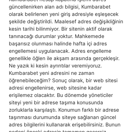
güncellenirken alan adı bilgisi, Kumbarabet
olarak belirlenen yeni giriş adresiyle eşleşecek
şekilde değiştirildi. Maalesef adres değişikliğinin
kesin tarihi bilinmiyor. Bir sitenin aktif olarak
tanınacağı durumlar yoktur. Mahkemede
başarısız olunması halinde hafta içi adres
engellemesi uygulanacak. Adres engelleme
genellikle öğlen ile akşam arasında gerçekleşir.
Ne yazık ki kesin ayrıntılar veremiyoruz.
Kumbarabet yeni adresini ne zaman
öğrenebileceğim? Sonuç olarak, bir web sitesi
adresi engellenirse, web sitesine kadar
erişilemez olacaktır. Bu dönemde yöneticiler
siteyi yeni bir adrese taşıma konusunda
zorluklarla karşılaştı. Konumun farklı bir adrese
taşınması durumunda siteye sağlanan güncel
adres bilgilerini kullanarak erişebilirsiniz. Bunun