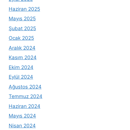
Haziran 2025
Mayıs 2025
Şubat 2025
Ocak 2025
Aralık 2024
Kasım 2024
Ekim 2024
Eylül 2024
Ağustos 2024
Temmuz 2024
Haziran 2024
Mayıs 2024
Nisan 2024