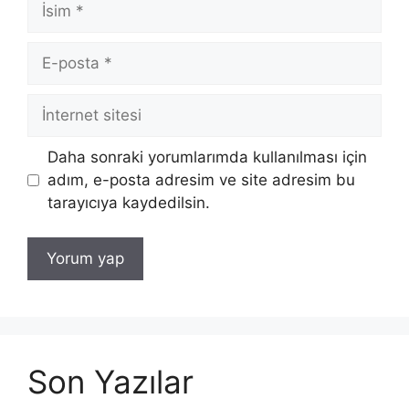
E-
posta
İnternet
sitesi
Daha sonraki yorumlarımda kullanılması için
adım, e-posta adresim ve site adresim bu
tarayıcıya kaydedilsin.
Son Yazılar