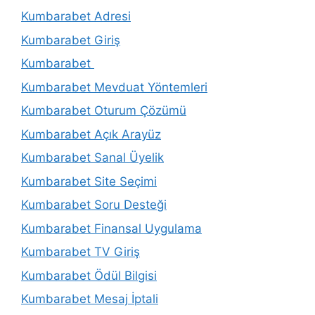
Kumbarabet Adresi
Kumbarabet Giriş
Kumbarabet
Kumbarabet Mevduat Yöntemleri
Kumbarabet Oturum Çözümü
Kumbarabet Açık Arayüz
Kumbarabet Sanal Üyelik
Kumbarabet Site Seçimi
Kumbarabet Soru Desteği
Kumbarabet Finansal Uygulama
Kumbarabet TV Giriş
Kumbarabet Ödül Bilgisi
Kumbarabet Mesaj İptali