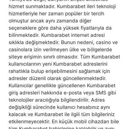
hizmet sunmaktadır. Kumbarabet ileri teknoloji
hizmetleriyle her zaman popüler bir tercih
olmuştur ancak aynı zamanda diğer
seçeneklere göre daha yüksek fiyatlarıyla da
bilinmektedir. Kumbarabet internet adresi
sıklıkla değişmektedir. Bunun nedeni, casino ve
casinolara izin verilmeyen ülke ve bölgelerde
siteye erişimin sınırlı olmasıdır. Tüm Kumbarabet
kullanıcılarının yeni Kumbarabet adreslerini
rahatlıkla bulup erişebilmesini sağlamak için
adresler düzenli olarak güncellenmektedir.
Kullanıcılar genellikle güncellenen Kumbarabet
giriş adresleri hakkında e-posta veya SMS gibi
teknolojiler aracılığıyla bilgilendirilir. Adres
değişikliği sürecinde kullanıcı hesabınız aynı
kalacak ve Kumbarabet ile ilgili tüm bilgileriniz
etkilenmeyecektir. En küçük mobil cihazdan bile
tüm Kumbarabet bahislerine katılabilir ve aynı