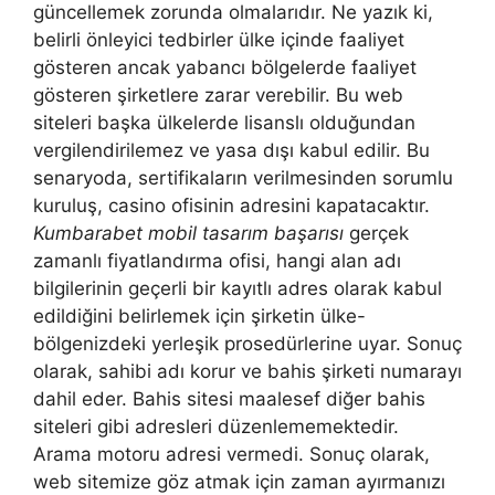
güncellemek zorunda olmalarıdır. Ne yazık ki,
belirli önleyici tedbirler ülke içinde faaliyet
gösteren ancak yabancı bölgelerde faaliyet
gösteren şirketlere zarar verebilir. Bu web
siteleri başka ülkelerde lisanslı olduğundan
vergilendirilemez ve yasa dışı kabul edilir. Bu
senaryoda, sertifikaların verilmesinden sorumlu
kuruluş, casino ofisinin adresini kapatacaktır.
Kumbarabet mobil tasarım başarısı
gerçek
zamanlı fiyatlandırma ofisi, hangi alan adı
bilgilerinin geçerli bir kayıtlı adres olarak kabul
edildiğini belirlemek için şirketin ülke-
bölgenizdeki yerleşik prosedürlerine uyar. Sonuç
olarak, sahibi adı korur ve bahis şirketi numarayı
dahil eder. Bahis sitesi maalesef diğer bahis
siteleri gibi adresleri düzenlememektedir.
Arama motoru adresi vermedi. Sonuç olarak,
web sitemize göz atmak için zaman ayırmanızı