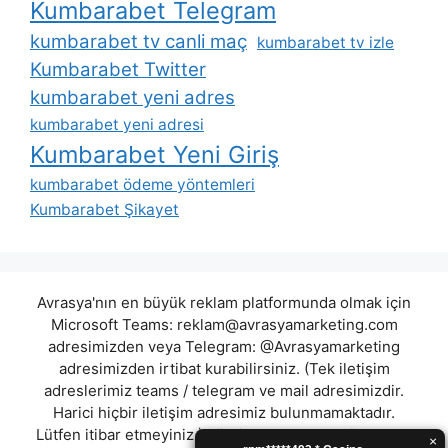
Kumbarabet Telegram
kumbarabet tv canli maç
kumbarabet tv izle
Kumbarabet Twitter
kumbarabet yeni adres
kumbarabet yeni adresi
Kumbarabet Yeni Giriş
kumbarabet ödeme yöntemleri
Kumbarabet Şikayet
Avrasya'nın en büyük reklam platformunda olmak için
Microsoft Teams:
reklam@avrasyamarketing.com
adresimizden veya Telegram: @Avrasyamarketing
adresimizden irtibat kurabilirsiniz. (Tek iletişim
adreslerimiz teams / telegram ve mail adresimizdir.
Harici hiçbir iletişim adresimiz bulunmamaktadır.
Lütfen itibar etmeyiniz.) Türkiye yasalarına göre 7258