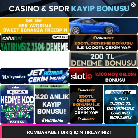
×
KUMBARABET GİRİŞ İÇİN TIKLAYINIZ!