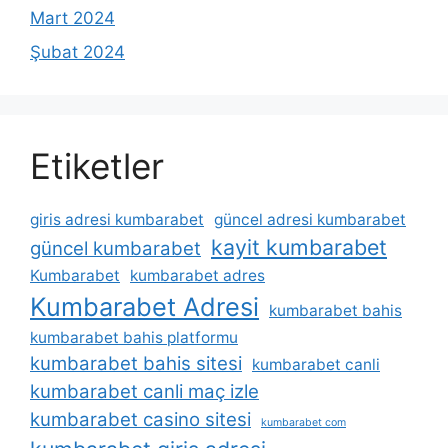
Mart 2024
Şubat 2024
Etiketler
giris adresi kumbarabet
güncel adresi kumbarabet
kayit kumbarabet
güncel kumbarabet
Kumbarabet
kumbarabet adres
Kumbarabet Adresi
kumbarabet bahis
kumbarabet bahis platformu
kumbarabet bahis sitesi
kumbarabet canli
kumbarabet canli maç izle
kumbarabet casino sitesi
kumbarabet com