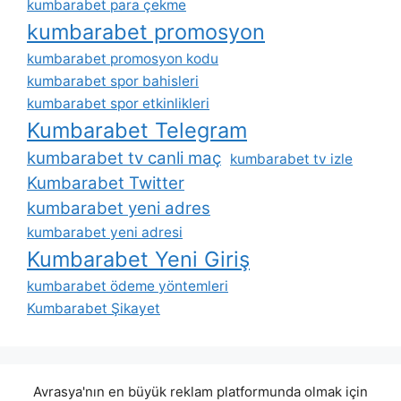
kumbarabet para çekme
kumbarabet promosyon
kumbarabet promosyon kodu
kumbarabet spor bahisleri
kumbarabet spor etkinlikleri
Kumbarabet Telegram
kumbarabet tv canli maç
kumbarabet tv izle
Kumbarabet Twitter
kumbarabet yeni adres
kumbarabet yeni adresi
Kumbarabet Yeni Giriş
kumbarabet ödeme yöntemleri
Kumbarabet Şikayet
Avrasya'nın en büyük reklam platformunda olmak için