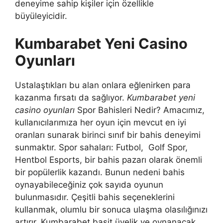
deneyime sahip kişiler için özellikle
büyüleyicidir.
Kumbarabet Yeni Casino
Oyunları
Ustalaştıkları bu alan onlara eğlenirken para
kazanma fırsatı da sağlıyor.
Kumbarabet yeni
casino oyunları
Spor Bahisleri Nedir? Amacımız,
kullanıcılarımıza her oyun için mevcut en iyi
oranları sunarak birinci sınıf bir bahis deneyimi
sunmaktır. Spor sahaları: Futbol, ​​ Golf Spor,
Hentbol Esports, bir bahis pazarı olarak önemli
bir popülerlik kazandı. Bunun nedeni bahis
oynayabileceğiniz çok sayıda oyunun
bulunmasıdır. Çeşitli bahis seçeneklerini
kullanmak, olumlu bir sonuca ulaşma olasılığınızı
artırır. Kumbarabet basit üyelik ve oynanacak