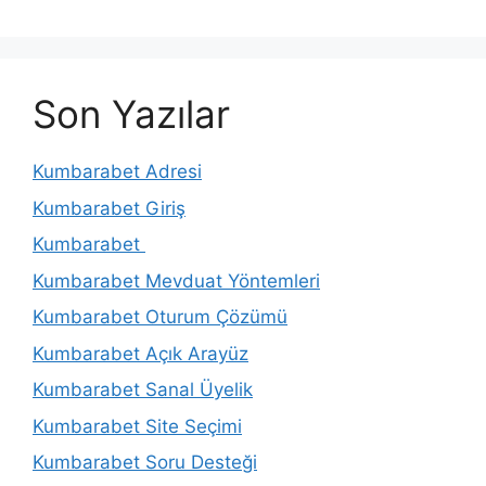
Son Yazılar
Kumbarabet Adresi
Kumbarabet Giriş
Kumbarabet
Kumbarabet Mevduat Yöntemleri
Kumbarabet Oturum Çözümü
Kumbarabet Açık Arayüz
Kumbarabet Sanal Üyelik
Kumbarabet Site Seçimi
Kumbarabet Soru Desteği