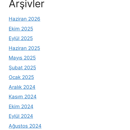
Arşivler
Haziran 2026
Ekim 2025
Eylül 2025
Haziran 2025
Mayıs 2025
Şubat 2025
Ocak 2025
Aralık 2024
Kasım 2024
Ekim 2024
Eylül 2024
Ağustos 2024