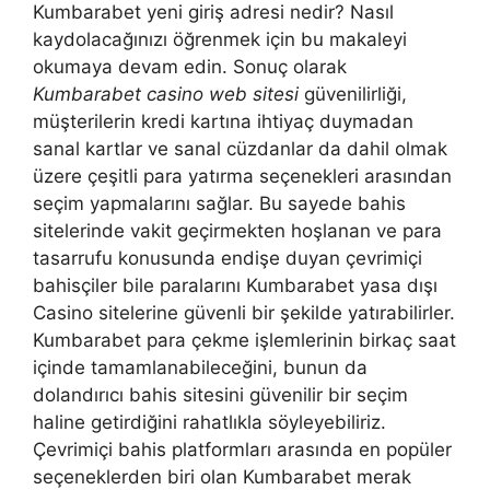
Kumbarabet yeni giriş adresi nedir? Nasıl
kaydolacağınızı öğrenmek için bu makaleyi
okumaya devam edin. Sonuç olarak
Kumbarabet casino web sitesi
güvenilirliği,
müşterilerin kredi kartına ihtiyaç duymadan
sanal kartlar ve sanal cüzdanlar da dahil olmak
üzere çeşitli para yatırma seçenekleri arasından
seçim yapmalarını sağlar. Bu sayede bahis
sitelerinde vakit geçirmekten hoşlanan ve para
tasarrufu konusunda endişe duyan çevrimiçi
bahisçiler bile paralarını Kumbarabet yasa dışı
Casino sitelerine güvenli bir şekilde yatırabilirler.
Kumbarabet para çekme işlemlerinin birkaç saat
içinde tamamlanabileceğini, bunun da
dolandırıcı bahis sitesini güvenilir bir seçim
haline getirdiğini rahatlıkla söyleyebiliriz.
Çevrimiçi bahis platformları arasında en popüler
seçeneklerden biri olan Kumbarabet merak