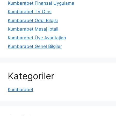
Kumbarabet Finansal Uygulama
Kumbarabet TV Giriş
Kumbarabet Ödül Bilgisi
Kumbarabet Mesaj İptali
Kumbarabet Üye Avantajları
Kumbarabet Genel Bilgiler
Kategoriler
Kumbarabet