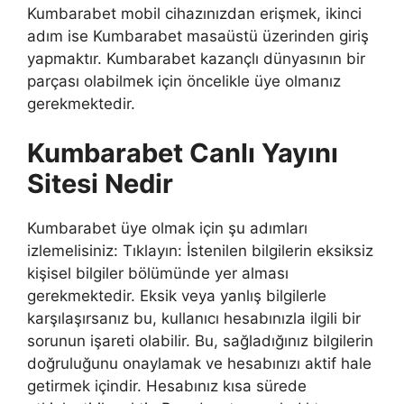
Kumbarabet mobil cihazınızdan erişmek, ikinci
adım ise Kumbarabet masaüstü üzerinden giriş
yapmaktır. Kumbarabet kazançlı dünyasının bir
parçası olabilmek için öncelikle üye olmanız
gerekmektedir.
Kumbarabet Canlı Yayını
Sitesi Nedir
Kumbarabet üye olmak için şu adımları
izlemelisiniz: Tıklayın: İstenilen bilgilerin eksiksiz
kişisel bilgiler bölümünde yer alması
gerekmektedir. Eksik veya yanlış bilgilerle
karşılaşırsanız bu, kullanıcı hesabınızla ilgili bir
sorunun işareti olabilir. Bu, sağladığınız bilgilerin
doğruluğunu onaylamak ve hesabınızı aktif hale
getirmek içindir. Hesabınız kısa sürede