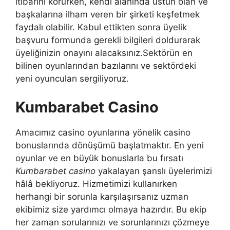
itibarını korurken, kendi alanında üstün olan ve
başkalarına ilham veren bir şirketi keşfetmek
faydalı olabilir. Kabul ettikten sonra üyelik
başvuru formunda gerekli bilgileri doldurarak
üyeliğinizin onayını alacaksınız.Sektörün en
bilinen oyunlarından bazılarını ve sektördeki
yeni oyuncuları sergiliyoruz.
Kumbarabet Casino
Amacımız casino oyunlarına yönelik casino
bonuslarında dönüşümü başlatmaktır. En yeni
oyunlar ve en büyük bonuslarla bu fırsatı
Kumbarabet casino
yakalayan şanslı üyelerimizi
hâlâ bekliyoruz. Hizmetimizi kullanırken
herhangi bir sorunla karşılaşırsanız uzman
ekibimiz size yardımcı olmaya hazırdır. Bu ekip
her zaman sorularınızı ve sorunlarınızı çözmeye