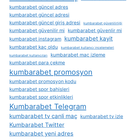
kumbarabet güncel adres
kumbarabet güncel adresi
kumbarabet güncel giriş adresi
kumbarabet güvenilirliği
kumbarabet güvenilir mi
kumbarabet güvenlir mi
kumbarabet kayit
kumbarabet instagram
kumbarabet kaç oldu
kumbarabet kullanıcı i̇ncelemeleri
kumbarabet maç izleme
kumbarabet kullanıcıları
kumbarabet para çekme
kumbarabet promosyon
kumbarabet promosyon kodu
kumbarabet spor bahisleri
kumbarabet spor etkinlikleri
Kumbarabet Telegram
kumbarabet tv canli maç
kumbarabet tv izle
Kumbarabet Twitter
kumbarabet yeni adres