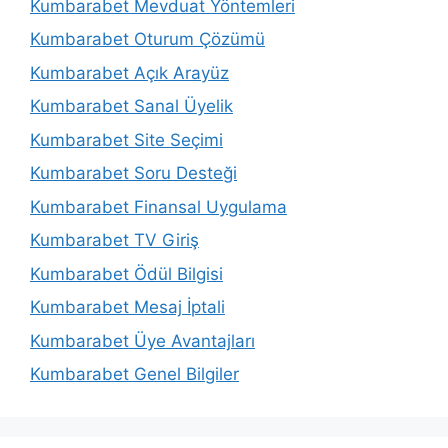
Kumbarabet Mevduat Yöntemleri
Kumbarabet Oturum Çözümü
Kumbarabet Açık Arayüz
Kumbarabet Sanal Üyelik
Kumbarabet Site Seçimi
Kumbarabet Soru Desteği
Kumbarabet Finansal Uygulama
Kumbarabet TV Giriş
Kumbarabet Ödül Bilgisi
Kumbarabet Mesaj İptali
Kumbarabet Üye Avantajları
Kumbarabet Genel Bilgiler