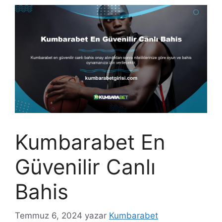
Kumbarabet En
Güvenilir Canlı
Bahis
Temmuz 6, 2024
yazar
Kumbarabet