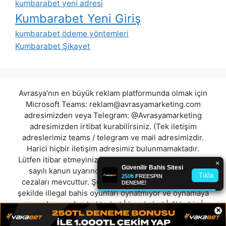
kumbarabet yeni adresi
Kumbarabet Yeni Giriş
kumbarabet ödeme yöntemleri
Kumbarabet Şikayet
Avrasya'nın en büyük reklam platformunda olmak için
Microsoft Teams:
reklam@avrasyamarketing.com
adresimizden veya Telegram: @Avrasyamarketing
adresimizden irtibat kurabilirsiniz. (Tek iletişim
adreslerimiz teams / telegram ve mail adresimizdir.
Harici hiçbir iletişim adresimiz bulunmamaktadır.
Lütfen itibar etmeyiniz.) Türkiye yasalarına göre 7258
sayılı kanun uyarınca yasa dışı bahis oynamanın
cezaları mevcuttur. Şu an bulunduğunuz site hiç bir
şekilde illegal bahis oyunları oynatmıyor ve oynamaya
aracı olmuyordur.
hektorbet
|
bombabet
|
4kbahis
|
×
byjokerbet
|
sheratonbet
|
matrixbet
|
wipbet
|
ibizabet