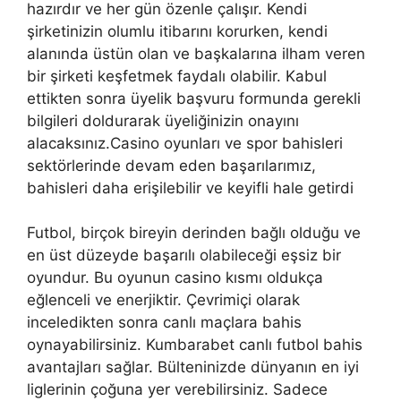
hazırdır ve her gün özenle çalışır. Kendi
şirketinizin olumlu itibarını korurken, kendi
alanında üstün olan ve başkalarına ilham veren
bir şirketi keşfetmek faydalı olabilir. Kabul
ettikten sonra üyelik başvuru formunda gerekli
bilgileri doldurarak üyeliğinizin onayını
alacaksınız.Casino oyunları ve spor bahisleri
sektörlerinde devam eden başarılarımız,
bahisleri daha erişilebilir ve keyifli hale getirdi
Futbol, ​​birçok bireyin derinden bağlı olduğu ve
en üst düzeyde başarılı olabileceği eşsiz bir
oyundur. Bu oyunun casino kısmı oldukça
eğlenceli ve enerjiktir. Çevrimiçi olarak
inceledikten sonra canlı maçlara bahis
oynayabilirsiniz. Kumbarabet canlı futbol bahis
avantajları sağlar. Bülteninizde dünyanın en iyi
liglerinin çoğuna yer verebilirsiniz. Sadece