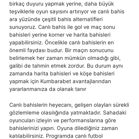
birkaç duyuru yapmak yerine, daha büyük
teşviklerle oyun sayısını artırıyor ve canlı bahis
ara yüzünde çeşitli bahis alternatifleri
sunuyoruz. Canlı bahis ile gol ve maç sonu
bahisleri yerine korner ve harita bahisleri
yapabilirsiniz. Öncelikle canlı bahislerin en
önemli faydası budur. Bir maçın sonucunu
belirlemek her zaman mümkün olmadığı gibi,
galibi de tahmin etmek zordur. Bu durum aynı
zamanda harita bahisleri ve köşe bahisleri
yapmak için Kumbarabet avantajlarından
yararlanmanıza da olanak tanır
Canlı bahislerin heyecanı, gelişen olayları sürekli
gözlemleme olasılığında yatmaktadır. Sahadaki
oyuncuları izleyin ve performanslarına göre
bahislerinizi yapın. Oyuna dilediğiniz zaman
katılabilirsiniz. Programda canlı futbol