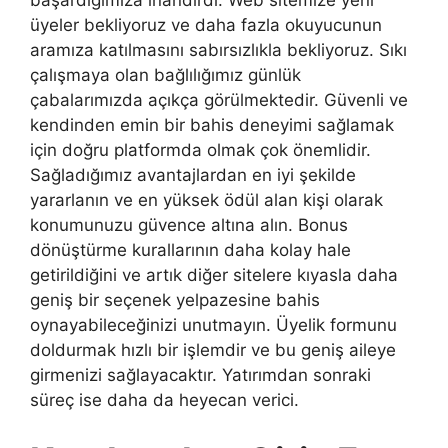
başardığımıza inandırdı. Web sitemize yeni
üyeler bekliyoruz ve daha fazla okuyucunun
aramıza katılmasını sabırsızlıkla bekliyoruz. Sıkı
çalışmaya olan bağlılığımız günlük
çabalarımızda açıkça görülmektedir. Güvenli ve
kendinden emin bir bahis deneyimi sağlamak
için doğru platformda olmak çok önemlidir.
Sağladığımız avantajlardan en iyi şekilde
yararlanın ve en yüksek ödül alan kişi olarak
konumunuzu güvence altına alın. Bonus
dönüştürme kurallarının daha kolay hale
getirildiğini ve artık diğer sitelere kıyasla daha
geniş bir seçenek yelpazesine bahis
oynayabileceğinizi unutmayın. Üyelik formunu
doldurmak hızlı bir işlemdir ve bu geniş aileye
girmenizi sağlayacaktır. Yatırımdan sonraki
süreç ise daha da heyecan verici.