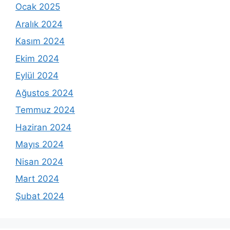
Ocak 2025
Aralık 2024
Kasım 2024
Ekim 2024
Eylül 2024
Ağustos 2024
Temmuz 2024
Haziran 2024
Mayıs 2024
Nisan 2024
Mart 2024
Şubat 2024