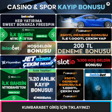
×
KUMBARABET GİRİŞ İÇİN TIKLAYINIZ!