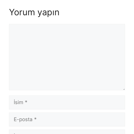
Yorum yapın
Yorum
İsim
E-
posta
İnternet