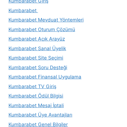
Kumbarabet Giriş
Kumbarabet
Kumbarabet Mevduat Yöntemleri
Kumbarabet Oturum Çözümü
Kumbarabet Açık Arayüz
Kumbarabet Sanal Üyelik
Kumbarabet Site Seçimi
Kumbarabet Soru Desteği
Kumbarabet Finansal Uygulama
Kumbarabet TV Giriş
Kumbarabet Ödül Bilgisi
Kumbarabet Mesaj İptali
Kumbarabet Üye Avantajları
Kumbarabet Genel Bilgiler