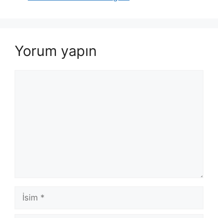
Yorum yapın
Yorum
İsim