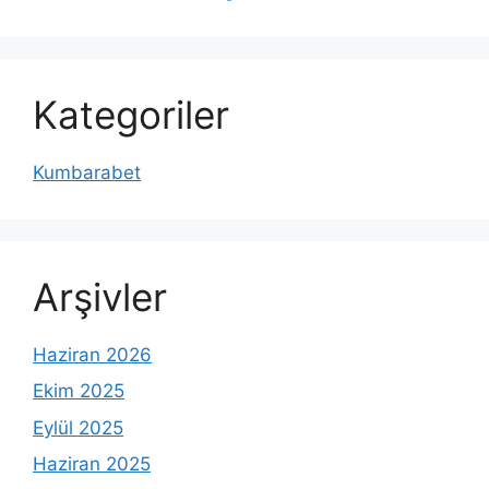
Kategoriler
Kumbarabet
Arşivler
Haziran 2026
Ekim 2025
Eylül 2025
Haziran 2025