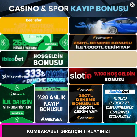
×
KUMBARABET GİRİŞ İÇİN TIKLAYINIZ!