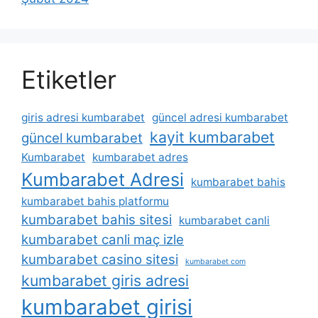
Etiketler
giris adresi kumbarabet
güncel adresi kumbarabet
kayit kumbarabet
güncel kumbarabet
Kumbarabet
kumbarabet adres
Kumbarabet Adresi
kumbarabet bahis
kumbarabet bahis platformu
kumbarabet bahis sitesi
kumbarabet canli
kumbarabet canli maç izle
kumbarabet casino sitesi
kumbarabet com
kumbarabet giris adresi
kumbarabet girisi