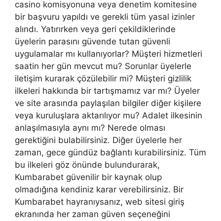
casino komisyonuna veya denetim komitesine
bir başvuru yapıldı ve gerekli tüm yasal izinler
alındı. Yatırırken veya geri çekildiklerinde
üyelerin parasını güvende tutan güvenli
uygulamalar mı kullanıyorlar? Müşteri hizmetleri
saatin her gün mevcut mu? Sorunlar üyelerle
iletişim kurarak çözülebilir mi? Müşteri gizlilik
ilkeleri hakkında bir tartışmamız var mı? Üyeler
ve site arasında paylaşılan bilgiler diğer kişilere
veya kuruluşlara aktarılıyor mu? Adalet ilkesinin
anlaşılmasıyla aynı mı? Nerede olması
gerektiğini bulabilirsiniz. Diğer üyelerle her
zaman, gece gündüz bağlantı kurabilirsiniz. Tüm
bu ilkeleri göz önünde bulundurarak,
Kumbarabet güvenilir bir kaynak olup
olmadığına kendiniz karar verebilirsiniz. Bir
Kumbarabet hayranıysanız, web sitesi giriş
ekranında her zaman güven seçeneğini