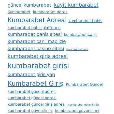
kayit kumbarabet
güncel kumbarabet
Kumbarabet
kumbarabet adres
Kumbarabet Adresi
kumbarabet bahis
kumbarabet bahis platformu
kumbarabet bahis sitesi
kumbarabet canli
kumbarabet canli maç izle
kumbarabet casino sitesi
kumbarabet com
kumbarabet giris adresi
kumbarabet girisi
kumbarabet giris yap
Kumbarabet Giriş
Kumbarabet Güncel
kumbarabet güncel adres
kumbarabet güncel adresi
kumbarabet güncel giriş adresi
kumbarabet güvenilirliği
kumbarabet güvenilir mi
kumbarabet güvenlir mi