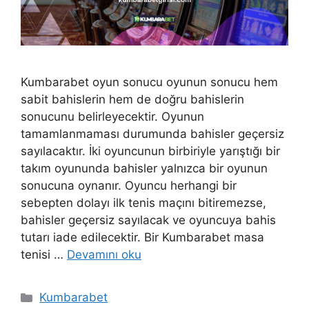
Kumbarabet oyun sonucu oyunun sonucu hem
sabit bahislerin hem de doğru bahislerin
sonucunu belirleyecektir. Oyunun
tamamlanmaması durumunda bahisler geçersiz
sayılacaktır. İki oyuncunun birbiriyle yarıştığı bir
takım oyununda bahisler yalnızca bir oyunun
sonucuna oynanır. Oyuncu herhangi bir
sebepten dolayı ilk tenis maçını bitiremezse,
bahisler geçersiz sayılacak ve oyuncuya bahis
tutarı iade edilecektir. Bir Kumbarabet masa
tenisi …
Devamını oku
Kategoriler
Kumbarabet