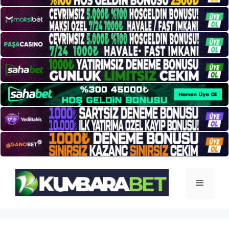
İçeriğe
atla
Menü