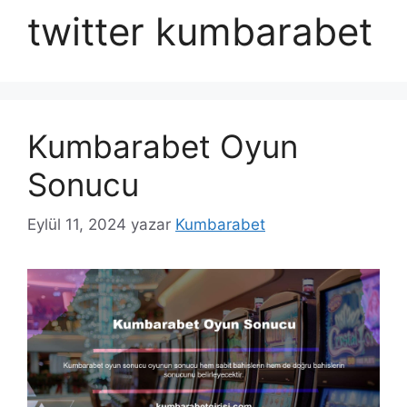
twitter kumbarabet
Kumbarabet Oyun
Sonucu
Eylül 11, 2024
yazar
Kumbarabet