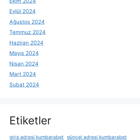
Ekim 2024
Eylül 2024
Ağustos 2024
Temmuz 2024
Haziran 2024
Mayıs 2024
Nisan 2024
Mart 2024
Şubat 2024
Etiketler
giris adresi kumbarabet
güncel adresi kumbarabet