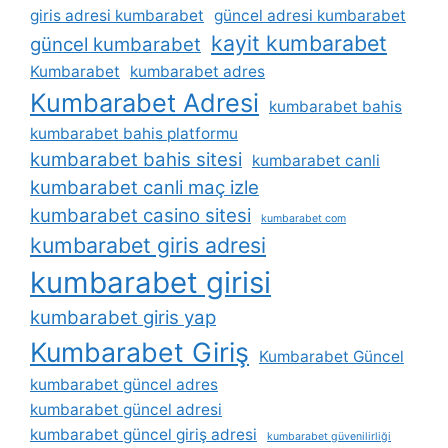
giris adresi kumbarabet
güncel adresi kumbarabet
kayit kumbarabet
güncel kumbarabet
Kumbarabet
kumbarabet adres
Kumbarabet Adresi
kumbarabet bahis
kumbarabet bahis platformu
kumbarabet bahis sitesi
kumbarabet canli
kumbarabet canli maç izle
kumbarabet casino sitesi
kumbarabet com
kumbarabet giris adresi
kumbarabet girisi
kumbarabet giris yap
Kumbarabet Giriş
Kumbarabet Güncel
kumbarabet güncel adres
kumbarabet güncel adresi
kumbarabet güncel giriş adresi
kumbarabet güvenilirliği