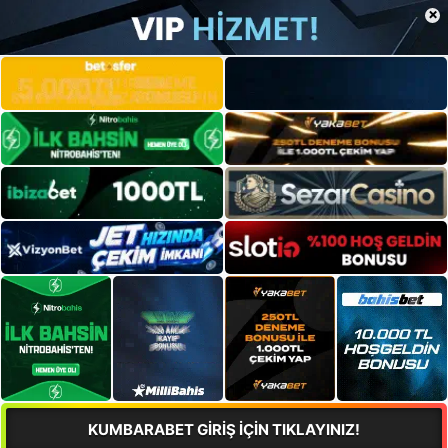
×
KUMBARABET GİRİŞ İÇİN TIKLAYINIZ!