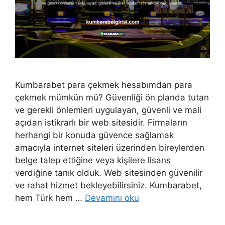
Kumbarabet para çekmek hesabımdan para
çekmek mümkün mü? Güvenliği ön planda tutan
ve gerekli önlemleri uygulayan, güvenli ve mali
açıdan istikrarlı bir web sitesidir. Firmaların
herhangi bir konuda güvence sağlamak
amacıyla internet siteleri üzerinden bireylerden
belge talep ettiğine veya kişilere lisans
verdiğine tanık olduk. Web sitesinden güvenilir
ve rahat hizmet bekleyebilirsiniz. Kumbarabet,
hem Türk hem …
Devamını oku