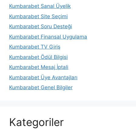
Kumbarabet Sanal Üyelik
Kumbarabet Site Seçimi
Kumbarabet Soru Desteği
Kumbarabet Finansal Uygulama
Kumbarabet TV Giriş
Kumbarabet Ödül Bilgisi
Kumbarabet Mesaj İptali
Kumbarabet Üye Avantajları
Kumbarabet Genel Bilgiler
Kategoriler