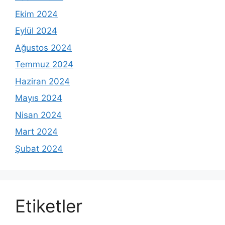
Ekim 2024
Eylül 2024
Ağustos 2024
Temmuz 2024
Haziran 2024
Mayıs 2024
Nisan 2024
Mart 2024
Şubat 2024
Etiketler