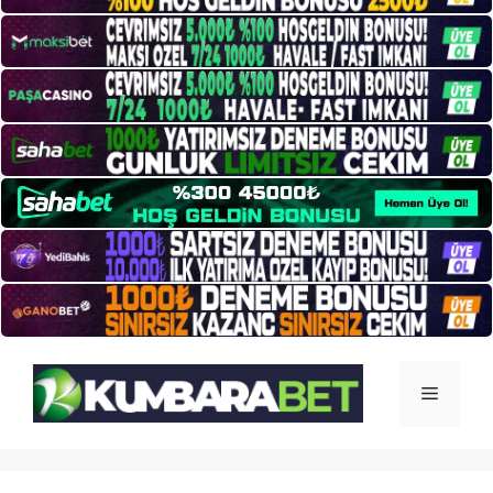
İçeriğe
atla
Menü