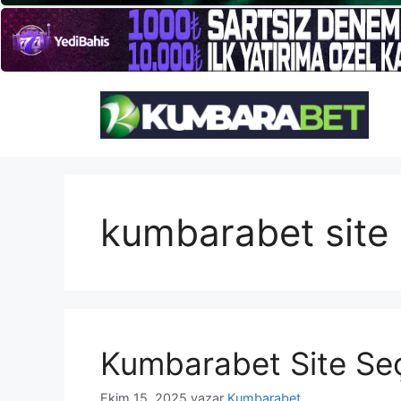
İçeriğe
atla
kumbarabet site 
Kumbarabet Site Se
Ekim 15, 2025
yazar
Kumbarabet