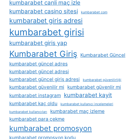
kumbarabet canli maç izle
kumbarabet casino sitesi
kumbarabet com
kumbarabet giris adresi
kumbarabet girisi
kumbarabet giris yap
Kumbarabet Giriş
Kumbarabet Güncel
kumbarabet güncel adres
kumbarabet güncel adresi
kumbarabet güncel giriş adresi
kumbarabet güvenilirliği
kumbarabet güvenilir mi
kumbarabet güvenlir mi
kumbarabet kayit
kumbarabet instagram
kumbarabet kaç oldu
kumbarabet kullanıcı i̇ncelemeleri
kumbarabet maç izleme
kumbarabet kullanıcıları
kumbarabet para çekme
kumbarabet promosyon
kumbarabet promosyon kodu