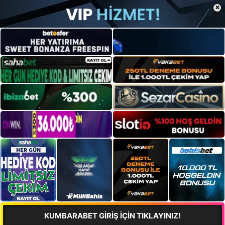
×
KUMBARABET GİRİŞ İÇİN TIKLAYINIZ!