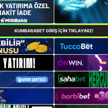
KUMBARABET GİRİŞ İÇİN TIKLAYINIZ!