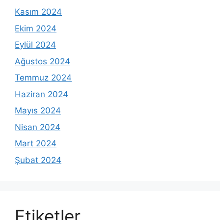
Kasım 2024
Ekim 2024
Eylül 2024
Ağustos 2024
Temmuz 2024
Haziran 2024
Mayıs 2024
Nisan 2024
Mart 2024
Şubat 2024
Etiketler