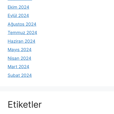
Ekim 2024
Eylül 2024
Ağustos 2024
Temmuz 2024
Haziran 2024
Mayıs 2024
Nisan 2024
Mart 2024
Şubat 2024
Etiketler