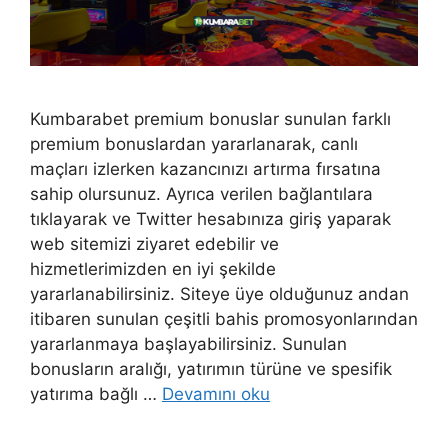
Kumbarabet premium bonuslar sunulan farklı
premium bonuslardan yararlanarak, canlı
maçları izlerken kazancınızı artırma fırsatına
sahip olursunuz. Ayrıca verilen bağlantılara
tıklayarak ve Twitter hesabınıza giriş yaparak
web sitemizi ziyaret edebilir ve
hizmetlerimizden en iyi şekilde
yararlanabilirsiniz. Siteye üye olduğunuz andan
itibaren sunulan çeşitli bahis promosyonlarından
yararlanmaya başlayabilirsiniz. Sunulan
bonusların aralığı, yatırımın türüne ve spesifik
yatırıma bağlı …
Devamını oku