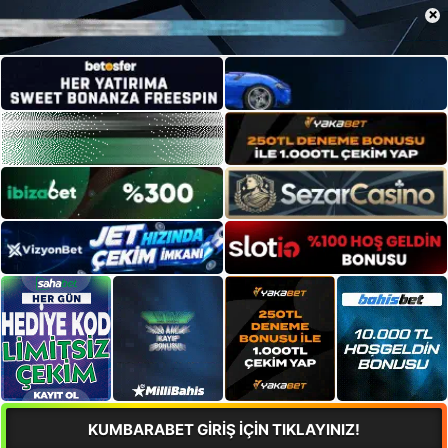
×
KUMBARABET GİRİŞ İÇİN TIKLAYINIZ!