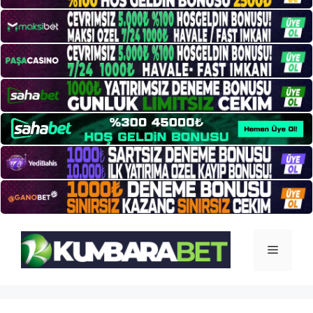
İçeriğe
atla
Menü