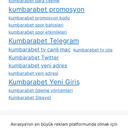
kumbarabet para çekme
kumbarabet promosyon
kumbarabet promosyon kodu
kumbarabet spor bahisleri
kumbarabet spor etkinlikleri
Kumbarabet Telegram
kumbarabet tv canli maç
kumbarabet tv izle
Kumbarabet Twitter
kumbarabet yeni adres
kumbarabet yeni adresi
Kumbarabet Yeni Giriş
kumbarabet ödeme yöntemleri
Kumbarabet Şikayet
Avrasya'nın en büyük reklam platformunda olmak için