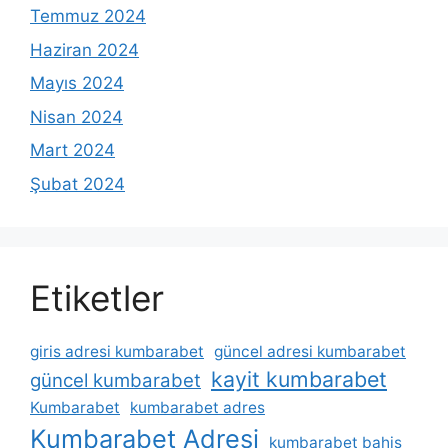
Temmuz 2024
Haziran 2024
Mayıs 2024
Nisan 2024
Mart 2024
Şubat 2024
Etiketler
giris adresi kumbarabet
güncel adresi kumbarabet
kayit kumbarabet
güncel kumbarabet
Kumbarabet
kumbarabet adres
Kumbarabet Adresi
kumbarabet bahis