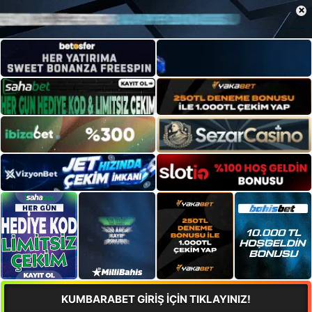
×
KUMBARABET GİRİŞ İÇİN TIKLAYINIZ!