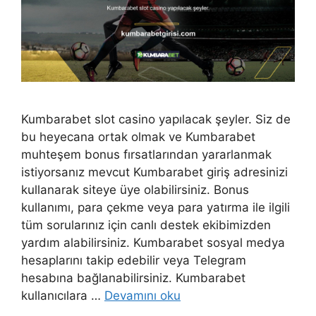
Kumbarabet slot casino yapılacak şeyler. Siz de
bu heyecana ortak olmak ve Kumbarabet
muhteşem bonus fırsatlarından yararlanmak
istiyorsanız mevcut Kumbarabet giriş adresinizi
kullanarak siteye üye olabilirsiniz. Bonus
kullanımı, para çekme veya para yatırma ile ilgili
tüm sorularınız için canlı destek ekibimizden
yardım alabilirsiniz. Kumbarabet sosyal medya
hesaplarını takip edebilir veya Telegram
hesabına bağlanabilirsiniz. Kumbarabet
kullanıcılara …
Devamını oku