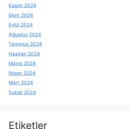
Kasım 2024
Ekim 2024
Eylül 2024
Ağustos 2024
Temmuz 2024
Haziran 2024
Mayıs 2024
Nisan 2024
Mart 2024
Şubat 2024
Etiketler