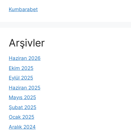
Kumbarabet
Arşivler
Haziran 2026
Ekim 2025
Eylül 2025
Haziran 2025
Mayıs 2025
Şubat 2025
Ocak 2025
Aralık 2024