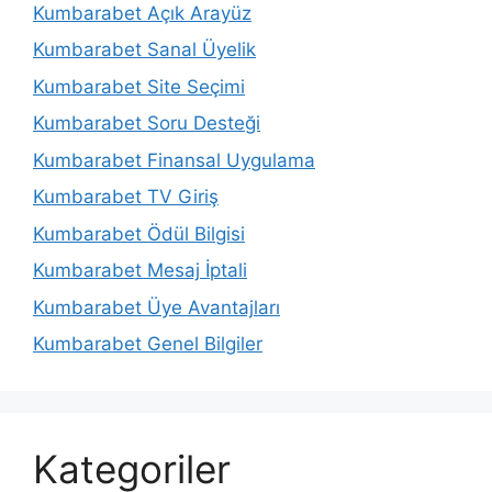
Kumbarabet Açık Arayüz
Kumbarabet Sanal Üyelik
Kumbarabet Site Seçimi
Kumbarabet Soru Desteği
Kumbarabet Finansal Uygulama
Kumbarabet TV Giriş
Kumbarabet Ödül Bilgisi
Kumbarabet Mesaj İptali
Kumbarabet Üye Avantajları
Kumbarabet Genel Bilgiler
Kategoriler