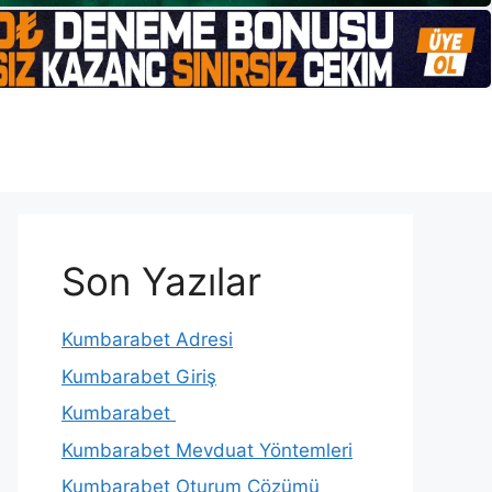
Son Yazılar
Kumbarabet Adresi
Kumbarabet Giriş
Kumbarabet
Kumbarabet Mevduat Yöntemleri
Kumbarabet Oturum Çözümü