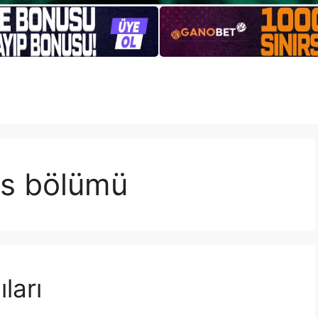
is bölümü
ları