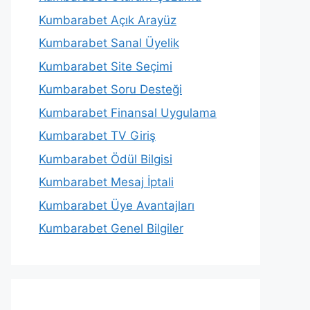
Kumbarabet Açık Arayüz
Kumbarabet Sanal Üyelik
Kumbarabet Site Seçimi
Kumbarabet Soru Desteği
Kumbarabet Finansal Uygulama
Kumbarabet TV Giriş
Kumbarabet Ödül Bilgisi
Kumbarabet Mesaj İptali
Kumbarabet Üye Avantajları
Kumbarabet Genel Bilgiler