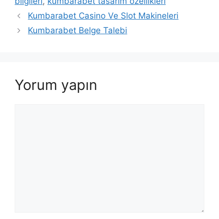
bilgileri
,
kumbarabet tasarım özellikleri
Kumbarabet Casino Ve Slot Makineleri
Kumbarabet Belge Talebi
Yorum yapın
Yorum