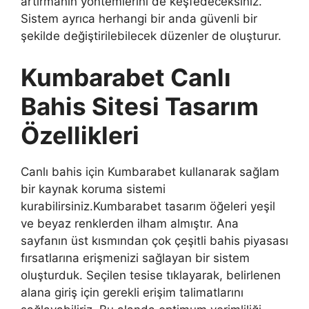
artırmanın yöntemlerini de keşfedeceksiniz.
Sistem ayrıca herhangi bir anda güvenli bir
şekilde değiştirilebilecek düzenler de oluşturur.
Kumbarabet Canlı
Bahis Sitesi Tasarım
Özellikleri
Canlı bahis için Kumbarabet kullanarak sağlam
bir kaynak koruma sistemi
kurabilirsiniz.Kumbarabet tasarım öğeleri yeşil
ve beyaz renklerden ilham almıştır. Ana
sayfanın üst kısmından çok çeşitli bahis piyasası
fırsatlarına erişmenizi sağlayan bir sistem
oluşturduk. Seçilen tesise tıklayarak, belirlenen
alana giriş için gerekli erişim talimatlarını