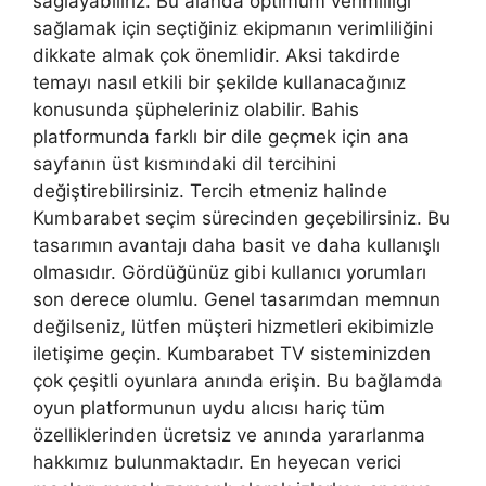
sağlayabiliriz. Bu alanda optimum verimliliği
sağlamak için seçtiğiniz ekipmanın verimliliğini
dikkate almak çok önemlidir. Aksi takdirde
temayı nasıl etkili bir şekilde kullanacağınız
konusunda şüpheleriniz olabilir. Bahis
platformunda farklı bir dile geçmek için ana
sayfanın üst kısmındaki dil tercihini
değiştirebilirsiniz. Tercih etmeniz halinde
Kumbarabet seçim sürecinden geçebilirsiniz. Bu
tasarımın avantajı daha basit ve daha kullanışlı
olmasıdır. Gördüğünüz gibi kullanıcı yorumları
son derece olumlu. Genel tasarımdan memnun
değilseniz, lütfen müşteri hizmetleri ekibimizle
iletişime geçin. Kumbarabet TV sisteminizden
çok çeşitli oyunlara anında erişin. Bu bağlamda
oyun platformunun uydu alıcısı hariç tüm
özelliklerinden ücretsiz ve anında yararlanma
hakkımız bulunmaktadır. En heyecan verici