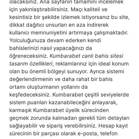
olacaksınız. Ana sayfanın tamamını incelemek
için yakınlaştırabilirsiniz. Maçı kaliteli ve
kesintisiz bir şekilde izlemek istiyorsanız bu site,
dikkat dağıtıcı unsurları en aza indirerek
kullanıcı memnuniyetini artırmaya çalışmaktadır.
Yolculuğunuza devam ederken kendi
bahislerinizi nasıl yapacağınızı da
öğreneceksiniz.
Kumbarabet canlı bahis sitesi
tasarım özellikleri
, reklamlarınız için ideal konum
olan bu önemli bölgeyi sunuyor. Ayrıca sistemi
değerlendirmenin ve daha rahat bir bahis
ortamı oluşturmanın yollarını da
keşfedeceksiniz. Kumbarabet çeşitli seviyelerde
sistem puanları kazanabileceğini anlayarak,
karmaşık Kumbarabet üyelik sürecinden
geçmek zorunda kalmadan gerekli tüm detayları
sağlayabilir ve sipariş verebilirsiniz. Hesap kayıt
sürecinin bir parçası olarak e-posta, telefon