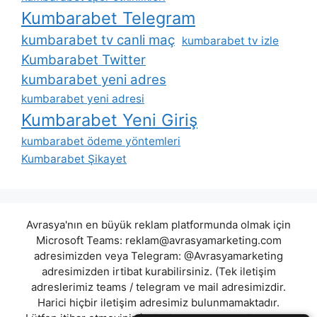
Kumbarabet Telegram
kumbarabet tv canli maç
kumbarabet tv izle
Kumbarabet Twitter
kumbarabet yeni adres
kumbarabet yeni adresi
Kumbarabet Yeni Giriş
kumbarabet ödeme yöntemleri
Kumbarabet Şikayet
Avrasya'nın en büyük reklam platformunda olmak için
Microsoft Teams:
reklam@avrasyamarketing.com
adresimizden veya Telegram: @Avrasyamarketing
adresimizden irtibat kurabilirsiniz. (Tek iletişim
adreslerimiz teams / telegram ve mail adresimizdir.
Harici hiçbir iletişim adresimiz bulunmamaktadır.