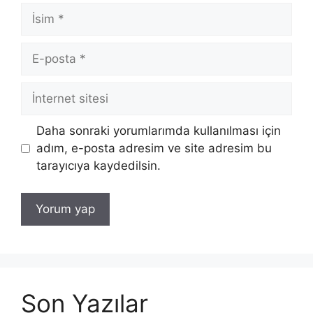
İsim
E-
posta
İnternet
sitesi
Daha sonraki yorumlarımda kullanılması için
adım, e-posta adresim ve site adresim bu
tarayıcıya kaydedilsin.
Son Yazılar