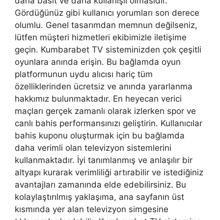
daha basit ve daha kullanışlı olmasıdır.
Gördüğünüz gibi kullanıcı yorumları son derece
olumlu. Genel tasarımdan memnun değilseniz,
lütfen müşteri hizmetleri ekibimizle iletişime
geçin. Kumbarabet TV sisteminizden çok çeşitli
oyunlara anında erişin. Bu bağlamda oyun
platformunun uydu alıcısı hariç tüm
özelliklerinden ücretsiz ve anında yararlanma
hakkımız bulunmaktadır. En heyecan verici
maçları gerçek zamanlı olarak izlerken spor ve
canlı bahis performansınızı geliştirin. Kullanıcılar
bahis kuponu oluşturmak için bu bağlamda
daha verimli olan televizyon sistemlerini
kullanmaktadır. İyi tanımlanmış ve anlaşılır bir
altyapı kurarak verimliliği artırabilir ve istediğiniz
avantajları zamanında elde edebilirsiniz. Bu
kolaylaştırılmış yaklaşıma, ana sayfanın üst
kısmında yer alan televizyon simgesine