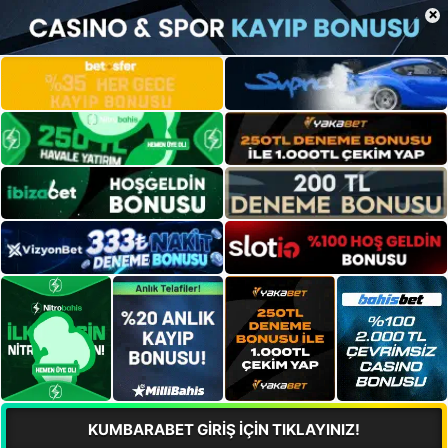
×
KUMBARABET GİRİŞ İÇİN TIKLAYINIZ!