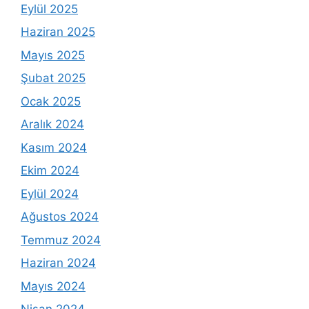
Eylül 2025
Haziran 2025
Mayıs 2025
Şubat 2025
Ocak 2025
Aralık 2024
Kasım 2024
Ekim 2024
Eylül 2024
Ağustos 2024
Temmuz 2024
Haziran 2024
Mayıs 2024