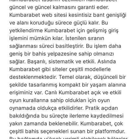
güncel ve güncel kalmasını garanti eder.
Kumbarabet web sitesi kesintisiz bant genişliği
ve alanı koruduğu sürece güçlü kalır. Bu
yetkilendirme Kumbarabet için gelişmiş giriş
işlemini mümkün kılar. İstenilen sıranın
sağlanması süreci basitleştirir. Bu işlem daha
geniş bir bahis yelpazesine sahip olmanızı
sağlar. Başarılı, sistematik ve etkili. Aslında
Kumbarabet gibi siteler çeşitli modellerle
desteklenmektedir. Temel olarak, düşünceli bir
şekilde tasarlanmış kompakt bir yaşam alanına
erişiminiz var. Canlı Kumbarabet açık ve etkili
oyun kurallarına sahip oldukları için oyun
oynamada oldukça etkilidirler. Pratik açıdan
bakıldığında bu süreçte ilerleme kaydedilmesi
yakın zamanda beklenebilir. Kumbarabet, çok
çeşitli bahis seçenekleri sunan bir platformdur.