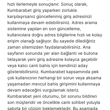
hızlı ilerlemeyle sonuçlanır. Sonuç olarak,
Kumbarabet giriş yaparken zorlukla
karşılaşırsanız güncellenmiş giriş adresinizi
kullanmaya devam edebilirsiniz. Adres arama
sistemine yapılan en son güncelleme,
kullanıcılara doğru adres bilgilerine hızlı ve kolay
erişim olanağı sağlıyor. Bu sayede dilediğiniz
zaman sitemizden faydalanabilirsiniz. Ana
sayfanın sonunda yer alan bağlantı ve butona
tıklayarak yeni giriş adresine kolayca geçebilir
veya kalıcı canlı bahis için kendinizi aday
gösterebilirsiniz. Kumbarabet kapsamında pek
çok kullanıcının herhangi bir sorun veya aksama
yaşamadan mevcut bahis girişimini kullanmaya
devam edeceğini vurgulamak isteriz.
Kumbarabet yeni oturumu, bir sorunu bildiren
son müşteridir ve öncelikle canlı sohbet yoluyla
sabırla bir çözüm beklemektedir. Bu aşamada