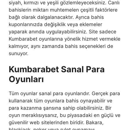
siyah, kırmızı ve yeşili gözlemleyeceksiniz. Canlı
bahislerin miktarı muhtemelen çeşitli faktörlere
bağlı olarak dalgalanacaktır. Ayrıca bahis
kuponlarınızda değişiklik veya eklemeler
yaparak anında uygulayabilirsiniz. Site sadece
Kumbarabet oyunlarına yönelik hizmet vermekle
kalmıyor, aynı zamanda bahis seçenekleri de
sunuyor.
Kumbarabet Sanal Para
Oyunları
Tüm oyunlar sanal para oyunlarıdır. Gerçek para
kullanarak tüm oyunlara bahis oynayabilir ve
para kazanma şansına sahip olabilirsiniz. Bir
oyun meraklısıysanız, bu piyasadaki en güçlü ve
güvenilir web sitelerinden biridir. Bakara,
blackjack, poker veya rulet oynamayı