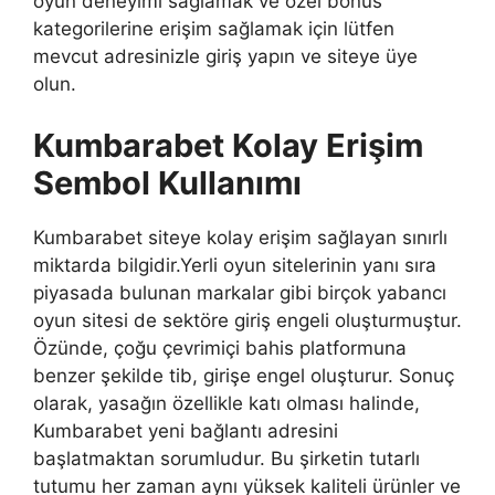
oyun deneyimi sağlamak ve özel bonus
kategorilerine erişim sağlamak için lütfen
mevcut adresinizle giriş yapın ve siteye üye
olun.
Kumbarabet Kolay Erişim
Sembol Kullanımı
Kumbarabet siteye kolay erişim sağlayan sınırlı
miktarda bilgidir.Yerli oyun sitelerinin yanı sıra
piyasada bulunan markalar gibi birçok yabancı
oyun sitesi de sektöre giriş engeli oluşturmuştur.
Özünde, çoğu çevrimiçi bahis platformuna
benzer şekilde tib, girişe engel oluşturur. Sonuç
olarak, yasağın özellikle katı olması halinde,
Kumbarabet yeni bağlantı adresini
başlatmaktan sorumludur. Bu şirketin tutarlı
tutumu her zaman aynı yüksek kaliteli ürünler ve