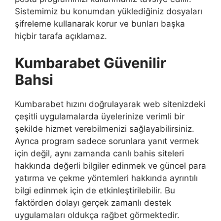
Sistemimiz bu konumdan yüklediğiniz dosyaları
şifreleme kullanarak korur ve bunları başka
hiçbir tarafa açıklamaz.
Kumbarabet Güvenilir
Bahsi
Kumbarabet hızını doğrulayarak web sitenizdeki
çeşitli uygulamalarda üyelerinize verimli bir
şekilde hizmet verebilmenizi sağlayabilirsiniz.
Ayrıca program sadece sorunlara yanıt vermek
için değil, aynı zamanda canlı bahis siteleri
hakkında değerli bilgiler edinmek ve güncel para
yatırma ve çekme yöntemleri hakkında ayrıntılı
bilgi edinmek için de etkinleştirilebilir. Bu
faktörden dolayı gerçek zamanlı destek
uygulamaları oldukça rağbet görmektedir.