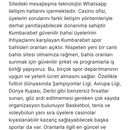
Sitedeki mesajlaşma teknolojisi Whatsapp
iletişim hatlarını içermektedir. Casino ofisi,
üyelerin sorularını farklı iletişim yöntemleriyle
derhal yanıtlayabilecek donanıma sahiptir
Kumbarabet güvenilir bahsi
üyelerinin
ihtiyaçlarını karşılayan Kumbarabet spor
bahisleri oranları açıktır. Nispeten yeni bir canlı
bahis sitesi olmamıza rağmen, bahis oranları
sunmak için güvenilir şirket ve programlarla iş
birliği yapıyoruz. Bu, birçok spor departmanının
uygun ve yeterli ücret almasını sağlar. Özellikle
futbol dünyasında Şampiyonlar Ligi, Avrupa Ligi,
Dünya Kupası, Derbi gibi benzersiz fırsatlar
sunan, göz ardı edilmemesi gereken çok sayıda
organizasyon bulunuyor Basketbol, ​​tenis ve
voleybolun yanı sıra üyelere casinolar
kıyaslanabilir kazanç sağlayabilecek başka
sporlar da var. Oranlarla ilgili en güncel ve