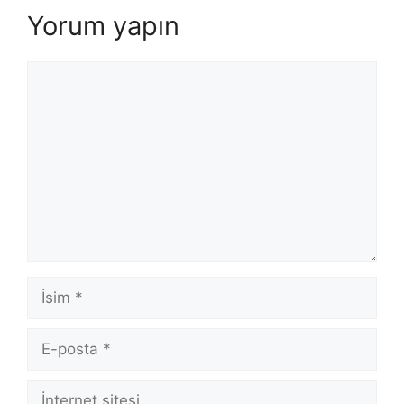
Yorum yapın
Yorum
İsim
E-
posta
İnternet