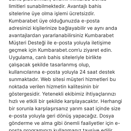
limitleri sunabilmektedir. Avantajlı bahis
sitelerine üye olma işlemi ücretsizdir.
Kumbarabet üye olduğunuzda e-posta
adresinizi kişilerinize bağlayabilir ve aynı anda
avantajlardan yararlanabilirsiniz Kumbarabet
Müşteri Desteği ile e-posta yoluyla iletişime
geçmek için Kumbarabet.com’u ziyaret edin.
Uygulama, canlı bahis siteleriyle birlikte
çalışacak şekilde tasarlanmış olup,
kullanıcılarına e-posta yoluyla 24 saat destek
sunmaktadır. Web sitesi müşteri hizmetleri bu
noktada verilen hizmetin kalitesinin bir
göstergesidir. Yetenekli ekibimiz ihtiyaçlarınızı
hızlı ve etkili bir şekilde karşılayacaktır. Herhangi
bir sorunla karşılaşırsanız yarım saat içinde size
e-posta yoluyla geri dönüş yapacağız. Dosya
gönderme ve alma gibi önemli faaliyetler için e-
posta programınızı kullanmanız tavsiye edilir.