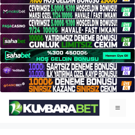
İçeriğe
atla
Menü