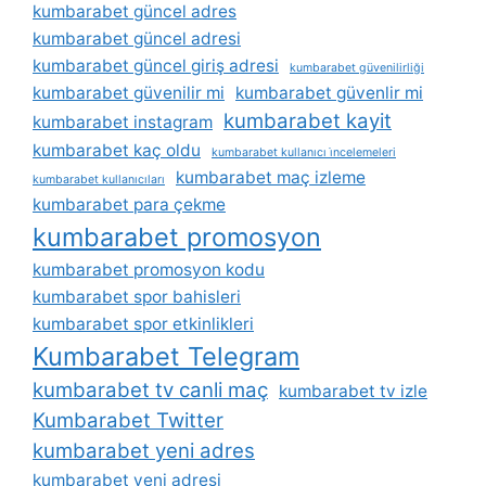
kumbarabet güncel adres
kumbarabet güncel adresi
kumbarabet güncel giriş adresi
kumbarabet güvenilirliği
kumbarabet güvenilir mi
kumbarabet güvenlir mi
kumbarabet kayit
kumbarabet instagram
kumbarabet kaç oldu
kumbarabet kullanıcı i̇ncelemeleri
kumbarabet maç izleme
kumbarabet kullanıcıları
kumbarabet para çekme
kumbarabet promosyon
kumbarabet promosyon kodu
kumbarabet spor bahisleri
kumbarabet spor etkinlikleri
Kumbarabet Telegram
kumbarabet tv canli maç
kumbarabet tv izle
Kumbarabet Twitter
kumbarabet yeni adres
kumbarabet yeni adresi