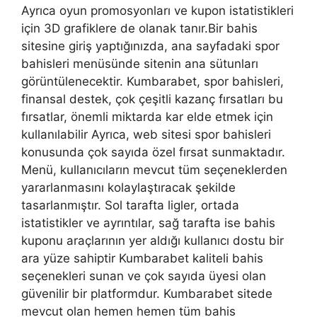
Ayrıca oyun promosyonları ve kupon istatistikleri
için 3D grafiklere de olanak tanır.Bir bahis
sitesine giriş yaptığınızda, ana sayfadaki spor
bahisleri menüsünde sitenin ana sütunları
görüntülenecektir. Kumbarabet, spor bahisleri,
finansal destek, çok çeşitli kazanç fırsatları bu
fırsatlar, önemli miktarda kar elde etmek için
kullanılabilir Ayrıca, web sitesi spor bahisleri
konusunda çok sayıda özel fırsat sunmaktadır.
Menü, kullanıcıların mevcut tüm seçeneklerden
yararlanmasını kolaylaştıracak şekilde
tasarlanmıştır. Sol tarafta ligler, ortada
istatistikler ve ayrıntılar, sağ tarafta ise bahis
kuponu araçlarının yer aldığı kullanıcı dostu bir
ara yüze sahiptir Kumbarabet kaliteli bahis
seçenekleri sunan ve çok sayıda üyesi olan
güvenilir bir platformdur. Kumbarabet sitede
mevcut olan hemen hemen tüm bahis