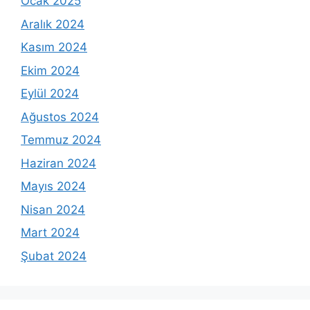
Ocak 2025
Aralık 2024
Kasım 2024
Ekim 2024
Eylül 2024
Ağustos 2024
Temmuz 2024
Haziran 2024
Mayıs 2024
Nisan 2024
Mart 2024
Şubat 2024