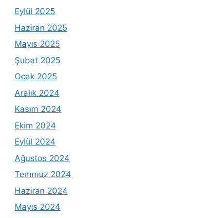
Eylül 2025
Haziran 2025
Mayıs 2025
Şubat 2025
Ocak 2025
Aralık 2024
Kasım 2024
Ekim 2024
Eylül 2024
Ağustos 2024
Temmuz 2024
Haziran 2024
Mayıs 2024