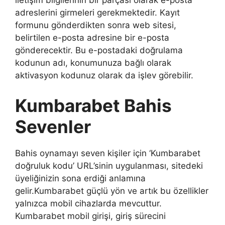
iletişim bilgilerinin bir parçası olarak e-posta
adreslerini girmeleri gerekmektedir. Kayıt
formunu gönderdikten sonra web sitesi,
belirtilen e-posta adresine bir e-posta
gönderecektir. Bu e-postadaki doğrulama
kodunun adı, konumunuza bağlı olarak
aktivasyon kodunuz olarak da işlev görebilir.
Kumbarabet Bahis
Sevenler
Bahis oynamayı seven kişiler için ‘Kumbarabet
doğruluk kodu’ URL’sinin uygulanması, sitedeki
üyeliğinizin sona erdiği anlamına
gelir.Kumbarabet güçlü yön ve artık bu özellikler
yalnızca mobil cihazlarda mevcuttur.
Kumbarabet mobil girişi, giriş sürecini