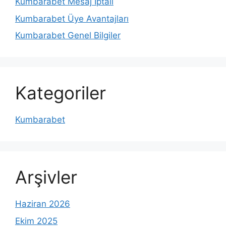
Kumbarabet Mesaj İptali
Kumbarabet Üye Avantajları
Kumbarabet Genel Bilgiler
Kategoriler
Kumbarabet
Arşivler
Haziran 2026
Ekim 2025