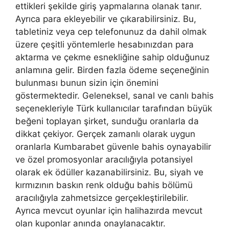
ettikleri şekilde giriş yapmalarına olanak tanır.
Ayrıca para ekleyebilir ve çıkarabilirsiniz. Bu,
tabletiniz veya cep telefonunuz da dahil olmak
üzere çeşitli yöntemlerle hesabınızdan para
aktarma ve çekme esnekliğine sahip olduğunuz
anlamına gelir. Birden fazla ödeme seçeneğinin
bulunması bunun sizin için önemini
göstermektedir. Geleneksel, sanal ve canlı bahis
seçenekleriyle Türk kullanıcılar tarafından büyük
beğeni toplayan şirket, sunduğu oranlarla da
dikkat çekiyor. Gerçek zamanlı olarak uygun
oranlarla Kumbarabet güvenle bahis oynayabilir
ve özel promosyonlar aracılığıyla potansiyel
olarak ek ödüller kazanabilirsiniz. Bu, siyah ve
kırmızının baskın renk olduğu bahis bölümü
aracılığıyla zahmetsizce gerçekleştirilebilir.
Ayrıca mevcut oyunlar için halihazırda mevcut
olan kuponlar anında onaylanacaktır.