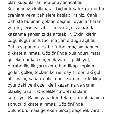
olan kuponlar anında onaylanacaktır.
Kuponunuzu kullanarak hiçbir fırsatı kaçırmadan
oranlara veya bahislere katılabilirsiniz. Canlı
bahiste bulunan çoktan seçmeli oyunlar karar
vermeyi zorlaştırabilir ancak aynı zamanda
kazanma şansınızı da artırabilir. Etkinliklerin
çoğunluğunun futbol maçları olduğu açıktır.
Bahis yaparken tek bir futbol maçının sonucu
dikkate alınmaz. Göz önünde bulundurulması
gereken birkaç seçenek vardır: galibiyet,
beraberlik, ilk yarı skoru, handikap, toplam
goller, goller, toplam korner sayısı, sonraki gol,
alt, üst, iç saha deplasmanı. Zaman ilerledikçe
oyundaki yeni özellikleri kazanma ve açma
olasılığı azalır. Öncelikle futbol maçlarını
sergiliyor. Bahis yaparken tek bir futbol maçının
sonucu dikkate alınmaz. Göz önünde
bulundurulması gereken birkaç seçenek vardır: