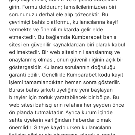
girin. Formu doldurun; temsilcilerimizden biri
sorununuzu derhal ele alıp çözecektir. Bu
çevrimiçi bahis platformu, kullanıcılarına keyif
vermekte ve önemli miktarda gelir elde
etmektedir. Bu bağlamda Kumbarabet bahis
sitesi en güvenilir kaynaklardan biri olarak kabul
edilmektedir. Bir web sitesinin lisanslanmış ve
onaylanmış olması, onun güvenilirliğinin açık bir
göstergesidir. Kullanıcı sorularının doğruluğu
garanti edilir. Genellikle Kumbarabet kodu kayıt
işlemi tamamlandıktan hemen sonra gösterilir.
Burası bahis şirketi üyeliğine yeni başlayan
bireyler için zorluk yaratabilecek bir bölge. Bu
web sitesi bahisçilerin refahını her şeyden önce
ön planda tutmaktadır. Ayrıca kurum içinde
sahte üyelerin varlığından haberdar olmak
önemlidir. Siteye kaydolurken kullanıcıların