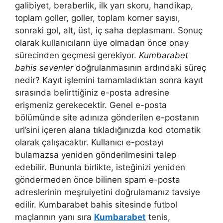
galibiyet, beraberlik, ilk yarı skoru, handikap,
toplam goller, goller, toplam korner sayısı,
sonraki gol, alt, üst, iç saha deplasmanı. Sonuç
olarak kullanıcıların üye olmadan önce onay
sürecinden geçmesi gerekiyor.
Kumbarabet
bahis sevenler
doğrulanmasının ardındaki süreç
nedir? Kayıt işlemini tamamladıktan sonra kayıt
sırasında belirttiğiniz e-posta adresine
erişmeniz gerekecektir. Genel e-posta
bölümünde site adınıza gönderilen e-postanın
url’sini içeren alana tıkladığınızda kod otomatik
olarak çalışacaktır. Kullanıcı e-postayı
bulamazsa yeniden gönderilmesini talep
edebilir. Bununla birlikte, isteğinizi yeniden
göndermeden önce bilinen spam e-posta
adreslerinin meşruiyetini doğrulamanız tavsiye
edilir. Kumbarabet bahis sitesinde futbol
maçlarının yanı sıra
Kumbarabet
tenis,