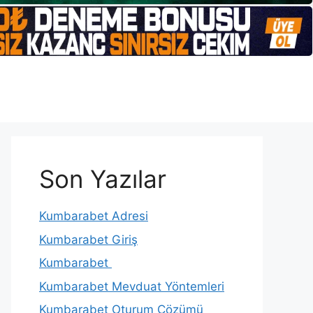
Son Yazılar
Kumbarabet Adresi
Kumbarabet Giriş
Kumbarabet
Kumbarabet Mevduat Yöntemleri
Kumbarabet Oturum Çözümü