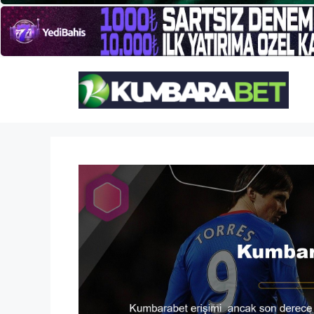
İçeriğe
atla