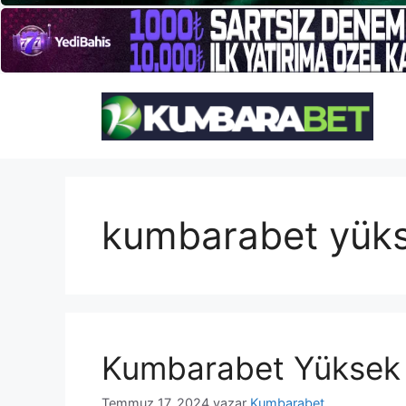
İçeriğe
atla
kumbarabet yükse
Kumbarabet Yüksek O
Temmuz 17, 2024
yazar
Kumbarabet