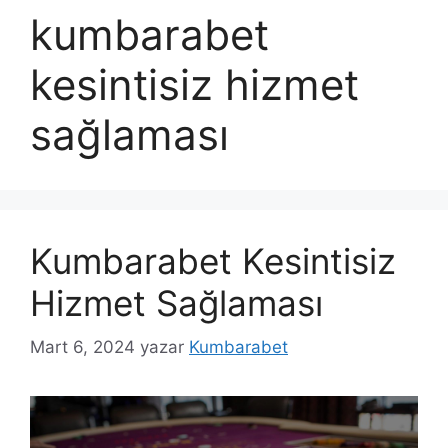
kumbarabet
kesintisiz hizmet
sağlaması
Kumbarabet Kesintisiz
Hizmet Sağlaması
Mart 6, 2024
yazar
Kumbarabet