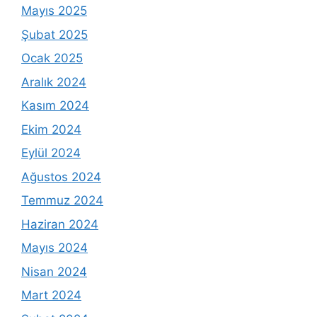
Mayıs 2025
Şubat 2025
Ocak 2025
Aralık 2024
Kasım 2024
Ekim 2024
Eylül 2024
Ağustos 2024
Temmuz 2024
Haziran 2024
Mayıs 2024
Nisan 2024
Mart 2024